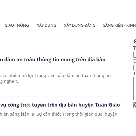
GIAO THÔNG
XÂY DỰNG
XÂY DỰNG ĐẢNG
SÁNG KIẾN - KIN
G
T
ảo đảm an toàn thông tin mạng trên địa bàn
E
T
 có nhiều nỗ lực trong việc bảo đảm an toàn thông tin
g nghệ t...
h vụ công trực tuyến trên địa bàn huyện Tuần Giáo
hiện sáng kiến: a. Sự cần thiết Trong thời gian qua, huyện