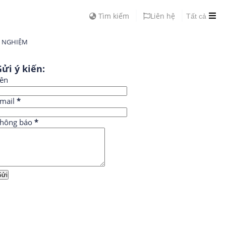
Tìm kiếm
Liên hệ
Tất cả
H NGHIỆM
ửi ý kiến:
ên
mail
*
hông báo
*