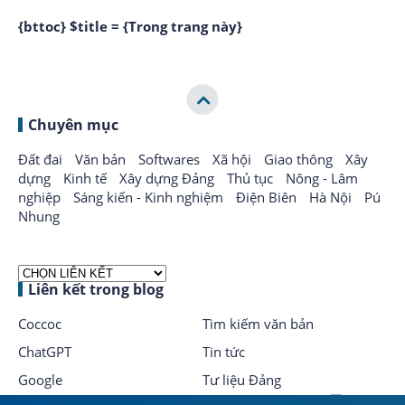
{bttoc} $title = {Trong trang này}
Chuyên mục
Đất đai
Văn bản
Softwares
Xã hội
Giao thông
Xây
dựng
Kinh tế
Xây dựng Đảng
Thủ tục
Nông - Lâm
nghiệp
Sáng kiến - Kinh nghiệm
Điện Biên
Hà Nội
Pú
Nhung
Liên kết trong blog
Coccoc
Tìm kiếm văn bản
ChatGPT
Tin tức
Google
Tư liệu Đảng