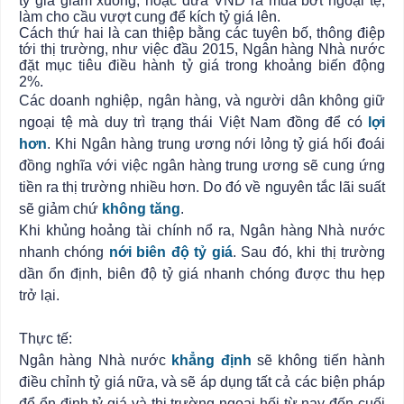
tỷ giá giảm xuống; hoặc đưa VND ra mua bớt ngoại tệ,
làm cho cầu vượt cung để kích tỷ giá lên.
Cách thứ hai là can thiệp bằng các tuyên bố, thông điệp
tới thị trường, như việc đầu 2015, Ngân hàng Nhà nước
đặt mục tiêu điều hành tỷ giá trong khoảng biến động
2%.
Các doanh nghiệp, ngân hàng, và người dân không giữ
ngoại tệ mà duy trì trạng thái Việt Nam đồng để có
lợi
hơn
. Khi Ngân hàng trung ương nới lỏng tỷ giá hối đoái
đồng nghĩa với việc ngân hàng trung ương sẽ cung ứng
tiền ra thị trường nhiều hơn. Do đó về nguyên tắc lãi suất
sẽ giảm chứ
không tăng
.
Khi khủng hoảng tài chính nổ ra, Ngân hàng Nhà nước
nhanh chóng
nới biên độ tỷ giá
. Sau đó, khi thị trường
dần ổn định, biên độ tỷ giá nhanh chóng được thu hẹp
trở lại.
Thực tế:
Ngân hàng Nhà nước
khẳng định
sẽ không tiến hành
điều chỉnh tỷ giá nữa, và sẽ áp dụng tất cả các biện pháp
để ổn định tỷ giá và thị trường ngoại hối từ nay đến cuối