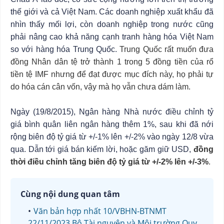
thế giới và cả Việt Nam. Các doanh nghiệp xuất khẩu đã
nhìn thấy mối lợi, còn doanh nghiệp trong nước cũng
phải nâng cao khả năng cạnh tranh hàng hóa Việt Nam
so với hàng hóa Trung Quốc.
Trung Quốc rất muốn đưa
đồng Nhân dân tệ trở thành 1 trong 5 đồng tiền của rổ
tiền tệ IMF nhưng để đạt được mục đích này, họ phải tự
do hóa cán cân vốn, vậy mà họ vẫn chưa dám làm.
Ngày (19/8/2015), Ngân hàng Nhà nước điều chỉnh tỷ
giá bình quân liên ngân hàng thêm 1%, sau khi đã nới
rộng biên độ tỷ giá từ +/-1% lên +/-2% vào ngày 12/8 vừa
qua. Dẫn tới giá bán kiếm lời, hoặc găm giữ USD,
đồng
thời điều chỉnh tăng biên độ tỷ giá từ +/-2% lên +/-3%
.
Cùng nội dung quan tâm
Văn bản hợp nhất 10/VBHN-BTNMT
22/11/2023 Bộ Tài nguyên và Môi trường Quy