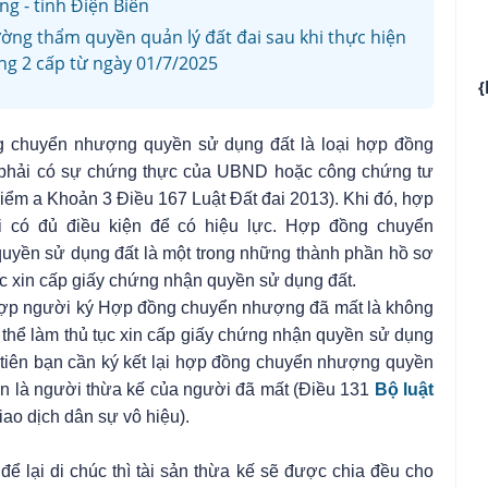
g - tỉnh Điện Biên
ờng thẩm quyền quản lý đất đai sau khi thực hiện
g 2 cấp từ ngày 01/7/2025
{
 chuyển nhượng quyền sử dụng đất là loại hợp đồng
 phải có sự chứng thực của UBND hoặc công chứng tư
iểm a Khoản 3 Điều 167 Luật Đất đai 2013)
. Khi đó, hợp
 có đủ điều kiện để có hiệu lực.
Hợp đồng chuyển
uyền sử dụng đất
là một trong những thành phần hồ sơ
ục xin cấp giấy chứng nhận quyền sử dụng đất.
ợp người
ký
Hợp đồng chuyển nhượng
đã mất là không
 thể làm thủ tục xin cấp giấy chứng nhận quyền sử dụng
c tiên bạn cần ký kết lại hợp đồng chuyển nhượng quyền
n là người thừa kế của người đã mất (
Điều 131
Bộ luật
iao dịch dân sự vô hiệu
)
.
ể lại di chúc thì tài sản thừa kế sẽ được chia đều cho