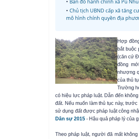
Bản đồ hành chính xã Pú Nhun
Chủ tịch UBND cấp xã tăng cư
mô hình chính quyền địa phươn
Hợp đồng
bắt buộc
(
căn cứ Đ
đồng mới
nhượng q
của
thủ t
Trường h
có hiệu lực pháp luật. Dẫn đến không
đất. Nếu muốn làm thủ tục này, trướ
sử dụng đất được pháp luật công nhậ
Dân sự 2015
-
Hậu quả pháp lý của g
Theo pháp luật, người đã mất không đ