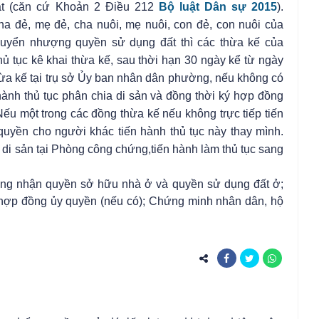
t (
căn cứ Khoản 2 Điều 212
Bộ luật Dân sự 2015
)
.
a đẻ, mẹ đẻ, cha nuôi, mẹ nuôi, con đẻ, con nuôi của
huyển nhượng quyền sử dụng đất thì các thừa kế của
ủ tục kê khai thừa kế, sau thời hạn 30 ngày kể từ ngày
hừa kế tại trụ sở Ủy ban nhân dân phường, nếu không có
 hành thủ tục phân chia di sản và đồng thời ký hợp đồng
u một trong các đồng thừa kế nếu không trực tiếp tiến
 quyền cho người khác tiến hành thủ tục này thay mình.
i di sản tại Phòng công chứng,tiến hành làm thủ tục sang
ứng nhận quyền sở hữu nhà ở và quyền sử dụng đất ở;
c hợp đồng ủy quyền (nếu có); Chứng minh nhân dân, hộ