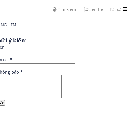
Tìm kiếm
Liên hệ
Tất cả
H NGHIỆM
ửi ý kiến:
ên
mail
*
hông báo
*