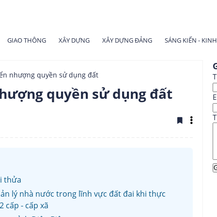
GIAO THÔNG
XÂY DỰNG
XÂY DỰNG ĐẢNG
SÁNG KIẾN - KIN
G
ển nhượng quyền sử dụng đất
T
hượng quyền sử dụng đất
E
T
i thửa
n lý nhà nước trong lĩnh vực đất đai khi thực
 cấp - cấp xã