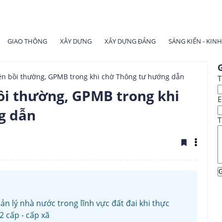
GIAO THÔNG
XÂY DỰNG
XÂY DỰNG ĐẢNG
SÁNG KIẾN - KIN
G
iện bồi thường, GPMB trong khi chờ Thông tư hướng dẫn
T
bồi thường, GPMB trong khi
E
g dẫn
T
n lý nhà nước trong lĩnh vực đất đai khi thực
 cấp - cấp xã