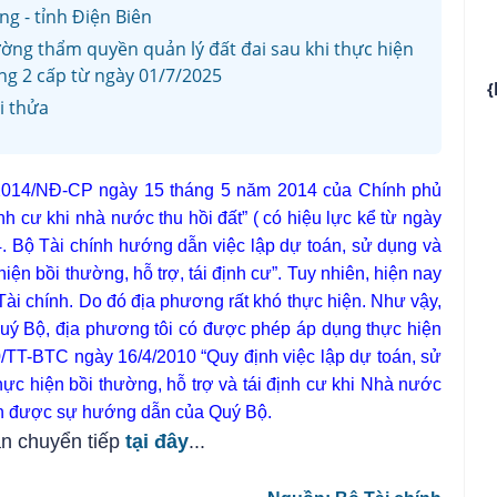
g - tỉnh Điện Biên
ờng thẩm quyền quản lý đất đai sau khi thực hiện
g 2 cấp từ ngày 01/7/2025
{
i thửa
7/2014/NĐ-CP ngày 15 tháng 5 năm 2014 của Chính phủ
ịnh cư khi nhà nước thu hồi đất” ( có hiệu lực kể từ ngày
4. Bộ Tài chính hướng dẫn việc lập dự toán, sử dụng và
hiện bồi thường, hỗ trợ, tái định cư”. Tuy nhiên, hiện nay
ài chính. Do đó địa phương rất khó thực hiện. Như vậy,
uý Bộ, địa phương tôi có được phép áp dụng thực hiện
0/TT-BTC ngày 16/4/2010 “Quy định việc lập dự toán, sử
hực hiện bồi thường, hỗ trợ và tái định cư khi Nhà nước
ận được sự hướng dẫn của Quý Bộ.
an chuyển tiếp
tại đây
...