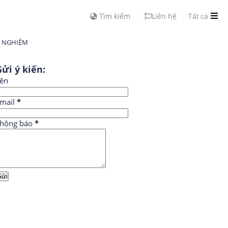
Tìm kiếm
Liên hệ
Tất cả
H NGHIỆM
ửi ý kiến:
ên
mail
*
hông báo
*