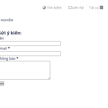
Tìm kiếm
Liên hệ
Tất cả
H NGHIỆM
ửi ý kiến:
ên
mail
*
hông báo
*