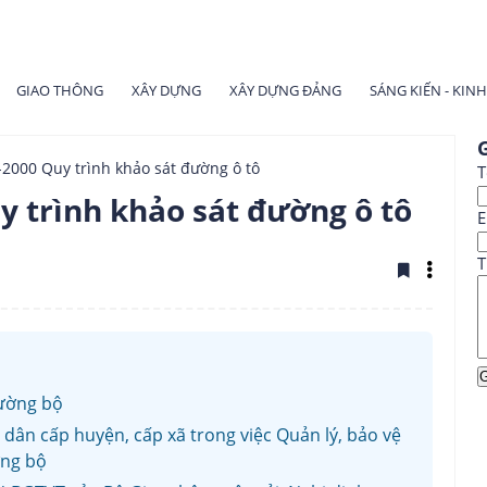
GIAO THÔNG
XÂY DỰNG
XÂY DỰNG ĐẢNG
SÁNG KIẾN - KIN
G
2000 Quy trình khảo sát đường ô tô
T
y trình khảo sát đường ô tô
E
T
đường bộ
dân cấp huyện, cấp xã trong việc Quản lý, bảo vệ
ờng bộ