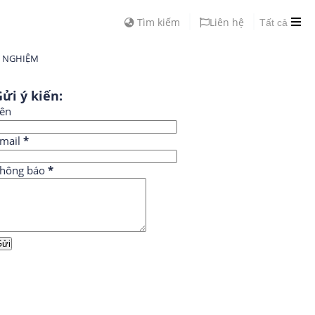
Tìm kiếm
Liên hệ
Tất cả
H NGHIỆM
ửi ý kiến:
ên
mail
*
hông báo
*