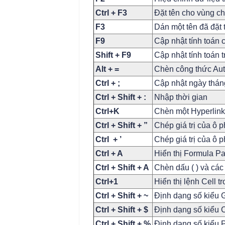
Ctrl + F3
Đặt tên cho vùng c
F3
Dán một tên đã đặt 
F9
Cập nhật tính toán
Shift + F9
Cập nhật tính toán 
Alt + =
Chèn công thức A
Ctrl + ;
Cập nhật ngày thán
Ctrl + Shift + :
Nhập thời gian
Ctrl+K
Chèn một Hyperlink
Ctrl + Shift + ”
Chép giá trị của ô p
Ctrl + ’
Chép giá trị của ô p
Ctrl + A
Hiển thị Formula Pa
Ctrl + Shift + A
Chèn dấu ( ) và các
Ctrl+1
Hiển thị lệnh Cell 
Ctrl + Shift + ~
Định dạng số kiểu 
Ctrl + Shift + $
Định dạng số kiểu 
Ctrl + Shift + %
Định dạng số kiểu 