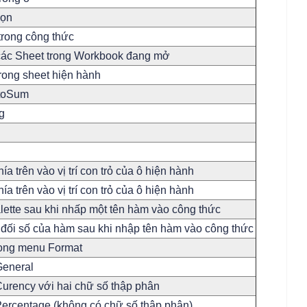
họn
trong công thức
 các Sheet trong Workbook đang mở
trong sheet hiện hành
utoSum
g
hía trên vào vị trí con trỏ của ô hiện hành
hía trên vào vị trí con trỏ của ô hiện hành
lette sau khi nhấp một tên hàm vào công thức
 đối số của hàm sau khi nhập tên hàm vào công thức
trong menu Format
General
Curency với hai chữ số thập phân
Percentage (không có chữ số thập phân)