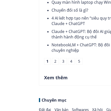
Quay màn hình laptop chạy Wi
Chuyển đổi số là gì?
4 AI kết hợp tạo nên “siêu quy t
Claude + ChatGPT
Claude + ChatGPT: Bộ đôi AI giú
thành hành động cụ thể
NotebookLM + ChatGPT: Bộ đôi A
chuyên nghiệp
1
2
3
4
5
Xem thêm
Chuyên mục
Đất đai
Văn bản
Softwares
Xã hội
Gi