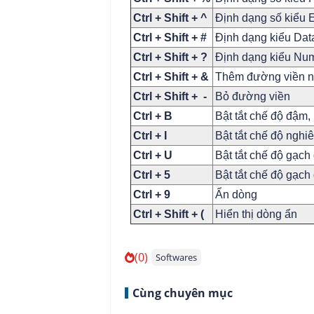
Ctrl + Shift + ^
Định dạng số kiểu E
Ctrl + Shift + #
Định dạng kiểu Dat
Ctrl + Shift + ?
Định dạng kiểu Num
Ctrl + Shift + &
Thêm đường viền n
Ctrl + Shift + -
Bỏ đường viền
Ctrl + B
Bật tắt chế độ đậm
Ctrl + I
Bật tắt chế độ nghi
Ctrl + U
Bật tắt chế độ gạch
Ctrl + 5
Bật tắt chế độ gạc
Ctrl + 9
Ẩn dòng
Ctrl + Shift + (
Hiển thị dòng ẩn
(0)
Softwares
Cùng chuyên mục