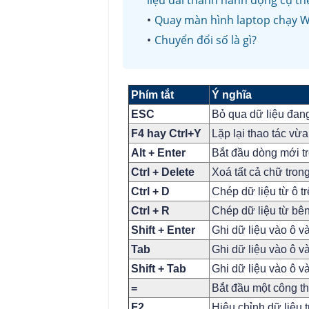
liệu dài thành hành động cụ th
Quay màn hình laptop chạy 
Chuyển đổi số là gì?
Phím tắt
Ý nghĩa
ESC
Bỏ qua dữ liệu đang
F4 hay Ctrl+Y
Lặp lại thao tác vừ
Alt + Enter
Bắt đầu dòng mới t
Ctrl + Delete
Xoá tất cả chữ tron
Ctrl + D
Chép dữ liệu từ ô t
Ctrl + R
Chép dữ liệu từ bên
Shift + Enter
Ghi dữ liệu vào ô v
Tab
Ghi dữ liệu vào ô v
Shift + Tab
Ghi dữ liệu vào ô v
=
Bắt đầu một công t
F2
Hiệu chỉnh dữ liệu 