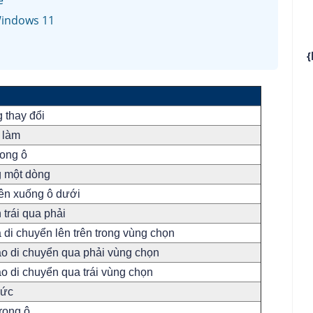
ể
Windows 11
{
 thay đổi
a làm
rong ô
g một dòng
rên xuống ô dưới
 trái qua phải
à di chuyển lên trên trong vùng chọn
ào di chuyển qua phải vùng chọn
ào di chuyển qua trái vùng chọn
hức
trong ô