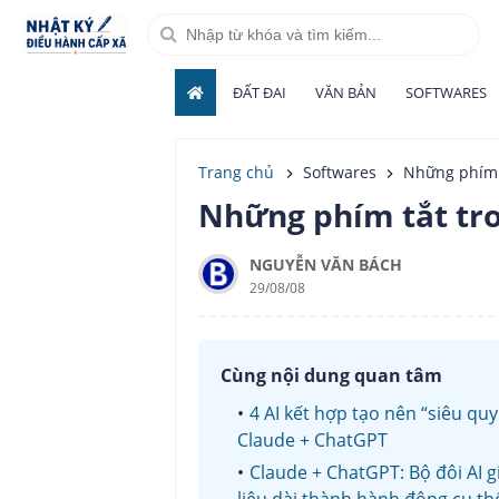
ĐẤT ĐAI
VĂN BẢN
SOFTWARES
Trang chủ
Softwares
Những phím t
Những phím tắt tro
NGUYỄN VĂN BÁCH
29/08/08
Cùng nội dung quan tâm
4 AI kết hợp tạo nên “siêu quy
Claude + ChatGPT
Claude + ChatGPT: Bộ đôi AI 