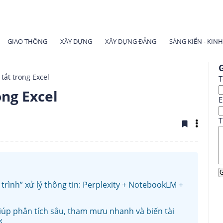
GIAO THÔNG
XÂY DỰNG
XÂY DỰNG ĐẢNG
SÁNG KIẾN - KIN
G
ắt trong Excel
T
ng Excel
E
T
 trình” xử lý thông tin: Perplexity + NotebookLM +
giúp phân tích sâu, tham mưu nhanh và biến tài