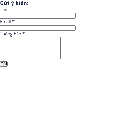
Gửi ý kiến:
Tên
Email
*
Thông báo
*