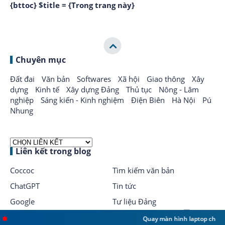
{bttoc} $title = {Trong trang này}
Chuyên mục
Đất đai
Văn bản
Softwares
Xã hội
Giao thông
Xây
dựng
Kinh tế
Xây dựng Đảng
Thủ tục
Nông - Lâm
nghiệp
Sáng kiến - Kinh nghiệm
Điện Biên
Hà Nội
Pú
Nhung
Liên kết trong blog
Coccoc
Tìm kiếm văn bản
ChatGPT
Tin tức
Google
Tư liệu Đảng
Quay màn hình laptop chạy 