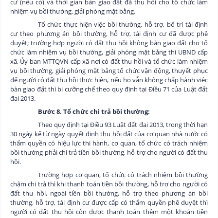
cư (nếu có) và thời gian bàn giao đất đã thu hồi cho tổ chức làm
nhiệm vụ bồi thường, giải phóng mặt bằng.
Tổ chức thực hiện việc bồi thường, hỗ trợ, bố trí tái định
cư theo phương án bồi thường, hỗ trợ, tái định cư đã được phê
duyệt; trường hợp người có đất thu hồi không bàn giao đất cho tổ
chức làm nhiệm vụ bồi thường, giải phóng mặt bằng thì UBND cấp
xã, Ủy ban MTTQVN cấp xã nơi có đất thu hồi và tổ chức làm nhiệm
vụ bồi thường, giải phóng mặt bằng tổ chức vận động, thuyết phục
để người có đất thu hồi thực hiện, nếu họ vẫn không chấp hành việc
bàn giao đất thì bị cưỡng chế theo quy định tại Điều 71 của Luật đất
đai 2013.
Bước 8. Tổ chức chi trả bồi thường:
Theo quy định tại Điều 93 Luật đất đai 2013, trong thời hạn
30 ngày kể từ ngày quyết định thu hồi đất của cơ quan nhà nước có
thẩm quyền có hiệu lực thi hành, cơ quan, tổ chức có trách nhiệm
bồi thường phải chi trả tiền bồi thường, hỗ trợ cho người có đất thu
hồi.
Trường hợp cơ quan, tổ chức có trách nhiệm bồi thường
chậm chi trả thì khi thanh toán tiền bồi thường, hỗ trợ cho người có
đất thu hồi, ngoài tiền bồi thường, hỗ trợ theo phương án bồi
thường, hỗ trợ, tái định cư được cấp có thẩm quyền phê duyệt thì
người có đất thu hồi còn được thanh toán thêm một khoản tiền