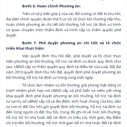
Bước 6. Hoàn chỉnh Phương án
:
Trên cơ sở ý kiến góp ý của các đối tượng có đất bị thu hồi,
đại diện chính quyền, đoàn thể ở cơ sở, tổ chức bồi thường tiếp thu,
hoàn chỉnh phương án chi tiết bồi thường, hỗ trợ, tái định cư trình
cơ quan chuyên môn thẩm định và trình cấp có thẩm quyền phê
duyệt.
Bước 7. Phê duyệt phương án chi tiết và tổ chức
triển khai thực hiện:
Việc quyết định thu hồi đất, phê duyệt và tổ chức thực
hiện phương án bồi thường, hỗ trợ, tái định cư được quy định như
sau: UBND cấp có thẩm quyền quy định tại Điều 66 của Luật đất đai
năm 2013 quyết định thu hồi đất, quyết định phê duyệt phương án
bồi thường, hỗ trợ, tái định cư trong cùng một ngày.
Tổ chức làm nhiệm vụ bồi thường, giải phóng mặt bằng có
trách nhiệm phối hợp với UBND cấp xã phổ biến và niêm yết công
khai quyết định phê duyệt phương án bồi thường, hỗ trợ, tái định
cư tại trụ sở UBND cấp xã và địa điểm sinh hoạt chung của khu dân
cư nơi có đất thu hồi; gửi quyết định bồi thường, hỗ trợ, tái định cư
đến từng người có đất thu hồi, trong đó ghi rõ về mức bồi thường,
hỗ trợ, bố trí nhà hoặc đất tái định cư (nếu có), thời gian, địa điểm
chi trả tiền bồi thường, hỗ trợ; thời gian bố trí nhà hoặc đất tái định