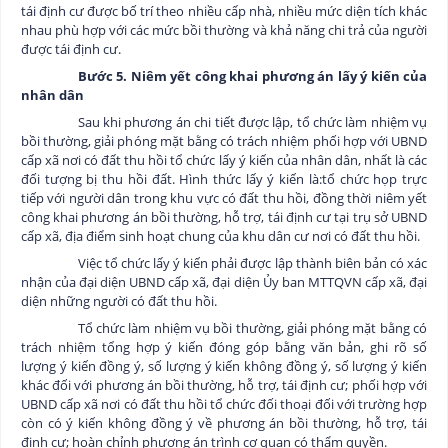
tái định cư được bố trí theo nhiều cấp nhà, nhiều mức diện tích khác
nhau phù hợp với các mức bồi thường và khả năng chi trả của người
được tái định cư.
Bước 5. Niêm yết công khai phương án lấy ý kiến của
nhân dân
Sau khi phương án chi tiết được lập, tổ chức làm nhiệm vụ
bồi thường, giải phóng mặt bằng có trách nhiệm phối hợp với UBND
cấp xã nơi có đất thu hồi tổ chức lấy ý kiến của nhân dân, nhất là các
đối tượng bị thu hồi đất. Hình thức lấy ý kiến là:
tổ chức họp trực
tiếp với người dân trong khu vực có đất thu hồi, đồng thời niêm yết
công khai phương án bồi thường, hỗ trợ, tái định cư tại trụ sở UBND
cấp xã, địa điểm sinh hoạt chung của khu dân cư nơi có đất thu hồi.
Việc tổ chức lấy ý kiến phải được lập thành biên bản có xác
nhận của đại diện UBND cấp xã, đại diện Ủy ban MTTQVN cấp xã, đại
diện những người có đất thu hồi.
Tổ chức làm nhiệm vụ bồi thường, giải phóng mặt bằng có
trách nhiệm tổng hợp ý kiến đóng góp bằng văn bản, ghi rõ số
lượng ý kiến đồng ý, số lượng ý kiến không đồng ý, số lượng ý kiến
khác đối với phương án bồi thường, hỗ trợ, tái định cư; phối hợp với
UBND cấp xã nơi có đất thu hồi tổ chức đối thoại đối với trường hợp
còn có ý kiến không đồng ý về phương án bồi thường, hỗ trợ, tái
định cư; hoàn chỉnh phương án trình cơ quan có thẩm quyền.