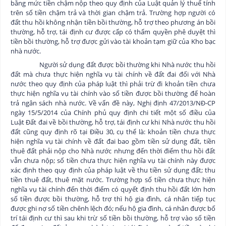
bằng mức tiền chậm nộp theo quy định của Luật quản lý thuế tính
trên số tiền chậm trả và thời gian chậm trả. Trường hợp người có
đất thu hồi không nhận tiền bồi thường, hỗ trợ theo phương án bồi
thường, hỗ trợ, tái định cư được cấp có thẩm quyền phê duyệt thì
tiền bồi thường, hỗ trợ được gửi vào tài khoản tạm giữ của Kho bạc
nhà nước.
Người sử dụng đất được bồi thường khi Nhà nước thu hồi
đất mà chưa thực hiện nghĩa vụ tài chính về đất đai đối với Nhà
nước theo quy định của pháp luật thì phải trừ đi khoản tiền chưa
thực hiện nghĩa vụ tài chính vào số tiền được bồi thường để hoàn
trả ngân sách nhà nước. Về vấn đề này, Nghị định 47/2013/NĐ-CP
ngày 15/5/2014 của Chính phủ quy định chi tiết một số điều của
Luật Đất đai về
bồi thường, hỗ trợ, tái định cư
khi Nhà nước thu hồi
đất cũng quy định rõ tại Điều 30, cụ thể là: khoản tiền chưa thực
hiện nghĩa vụ tài chính về đất đai bao gồm tiền sử dụng đất, tiền
thuê đất phải nộp cho Nhà nước nhưng đến thời điểm thu hồi đất
vẫn chưa nộp; số tiền chưa thực hiện nghĩa vụ tài chính này được
xác định theo quy định của pháp luật về thu tiền sử dụng đất; thu
tiền thuê đất, thuê mặt nước. Trường hợp số tiền chưa thực hiện
nghĩa vụ tài chính đến thời điểm có quyết định thu hồi đất lớn hơn
số tiền được bồi thường, hỗ trợ thì hộ gia đình, cá nhân tiếp tục
được ghi nợ số tiền chênh lệch đó; nếu hộ gia đình, cá nhân được bố
trí tái định cư thì sau khi trừ số tiền bồi thường, hỗ trợ vào số tiền