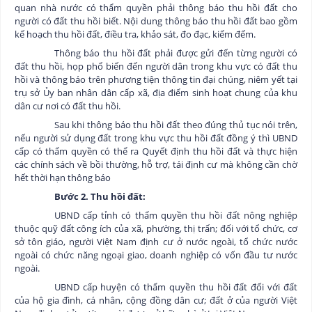
quan nhà nước có thẩm quyền phải thông báo thu hồi đất cho
người có đất thu hồi biết. Nội dung thông báo thu hồi đất bao gồm
kế hoạch thu hồi đất, điều tra, khảo sát, đo đạc, kiểm đếm.
Thông báo thu hồi đất phải được gửi đến từng người có
đất thu hồi, họp phổ biến đến người dân trong khu vực có đất thu
hồi và thông báo trên phương tiện thông tin đại chúng, niêm yết tại
trụ sở Ủy ban nhân dân cấp xã, địa điểm sinh hoạt chung của khu
dân cư nơi có đất thu hồi.
Sau khi thông báo thu hồi đất theo đúng thủ tục nói trên,
nếu người sử dụng đất trong khu vực thu hồi đất đồng ý thì UBND
cấp có thẩm quyền có thể ra Quyết định thu hồi đất và thực hiện
các chính sách về bồi thường, hỗ trợ, tái định cư mà không cần chờ
hết thời hạn thông báo
Bước 2. Thu hồi đất:
UBND cấp tỉnh có thẩm quyền thu hồi đất nông nghiệp
thuộc quỹ đất công ích của xã, phường, thị trấn; đối với tổ chức, cơ
sở tôn giáo, người Việt Nam định cư ở nước ngoài, tổ chức nước
ngoài có chức năng ngoại giao, doanh nghiệp có vốn đầu tư nước
ngoài.
UBND cấp huyện có thẩm quyền thu hồi đất đối với đất
của hộ gia đình, cá nhân, cộng đồng dân cư; đất ở của người Việt