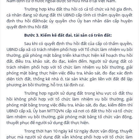
Nam định cư ở nước ngoài được sở hữu nhà ở tại Việt Nam.
Trường hợp khu đất thu hồi có cả tổ chức và hộ gia đình,
cá nhân đang sử dụng đất thì UBND cấp tỉnh có thẩm quyền quyết
định thu hồi đất
hoặc ủy quyền cho Ủy ban nhân dân cấp huyện
quyết định thu hồi đất
Bước 3. Kiểm kê đất đai, tài sản có trên đất:
Sau khi có quyết định thu hồi đất của cấp có thẩm quyền,
UBND cấp xã có trách nhiệm phối hợp với Tổ chức làm nhiệm vụ bồi
thường, giải phóng mặt bằng triển khai thực hiện kế hoạch thu hồi
đất, điều tra, khảo sát, đo đạc, kiểm đếm. Người sử dụng đất có
trách nhiệm phối hợp với tổ chức làm nhiệm vụ bồi thường, giải
phóng mặt bằng thực hiện việc điều tra, khảo sát, đo đạc xác định
diện tích đất, thống kê nhà ở, tài sản khác gắn liền với đất để lập
phương án bồi thường, hỗ trợ, tái định cư.
Trường hợp người sử dụng đất trong khu vực có đất thu
hồi không phối hợp với tổ chức làm nhiệm vụ bồi thường, giải
phóng mặt bằng trong việc điều tra, khảo sát, đo đạc, kiểm đếm thì
UBND cấp xã, Ủy ban MTTQVN cấp xã nơi có đất thu hồi và tổ chức
làm nhiệm vụ bồi thường, giải phóng mặt bằng tổ chức vận động,
thuyết phục để người sử dụng đất thực hiện.
Trong thời hạn 10 ngày kể từ ngày được vận động, thuyết
phục mà người sử dụng đất vẫn không phối hợp với tổ chức làm