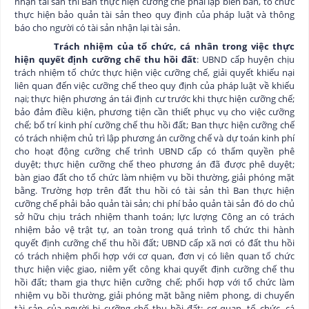
nhận tài sản thì Ban thực hiện cưỡng chế phải lập biên bản, tổ chức
thực hiện bảo quản tài sản theo quy định của pháp luật và thông
báo cho người có tài sản nhận lại tài sản.
Trách nhiệm của tổ chức, cá nhân trong việc thực
hiện quyết định cưỡng chế thu hồi đất
: UBND cấp huyện chịu
trách nhiệm tổ chức thực hiện việc cưỡng chế, giải quyết khiếu nại
liên quan đến việc cưỡng chế theo quy định của pháp luật về khiếu
nại; thực hiện phương án tái định cư trước khi thực hiện cưỡng chế;
bảo đảm điều kiện, phương tiện cần thiết phục vụ cho việc cưỡng
chế; bố trí kinh phí cưỡng chế thu hồi đất; Ban thực hiện cưỡng chế
có trách nhiệm chủ trì lập phương án cưỡng chế và dự toán kinh phí
cho hoạt động cưỡng chế trình UBND cấp có thẩm quyền phê
duyệt; thực hiện cưỡng chế theo phương án đã được phê duyệt;
bàn giao đất cho tổ chức làm nhiệm vụ bồi thường, giải phóng mặt
bằng. Trường hợp trên đất thu hồi có tài sản thì Ban thực hiện
cưỡng chế phải bảo quản tài sản; chi phí bảo quản tài sản đó do chủ
sở hữu chịu trách nhiệm thanh toán; lực lượng Công an có trách
nhiệm bảo vệ trật tự, an toàn trong quá trình tổ chức thi hành
quyết định cưỡng chế thu hồi đất; UBND cấp xã nơi có đất thu hồi
có trách nhiệm phối hợp với cơ quan, đơn vị có liên quan tổ chức
thực hiện việc giao, niêm yết công khai quyết định cưỡng chế thu
hồi đất; tham gia thực hiện cưỡng chế; phối hợp với tổ chức làm
nhiệm vụ bồi thường, giải phóng mặt bằng niêm phong, di chuyển
tài sản của người bị cưỡng chế thu hồi đất; cơ quan, tổ chức, cá