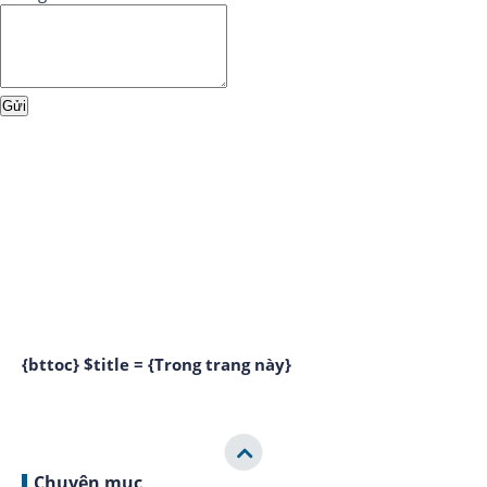
{bttoc} $title = {Trong trang này}
Chuyên mục