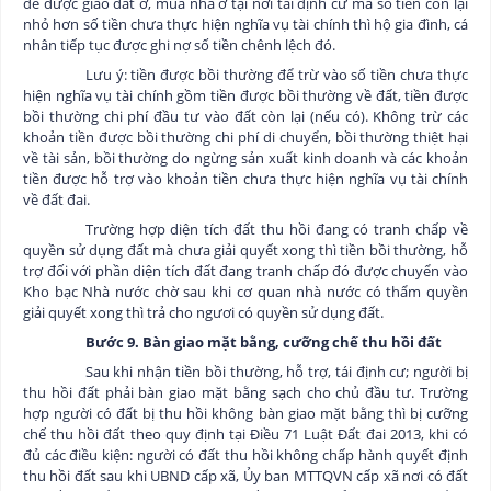
để được giao đất ở, mua nhà ở tại nơi tái định cư mà số tiền còn lại
nhỏ hơn số tiền chưa thực hiện nghĩa vụ tài chính thì hộ gia đình, cá
nhân tiếp tục được ghi nợ số tiền chênh lệch đó.
Lưu ý: tiền được bồi thường để trừ vào số tiền chưa thực
hiện nghĩa vụ tài chính gồm tiền được bồi thường về đất, tiền được
bồi thường chi phí đầu tư vào đất còn lại (nếu có). Không trừ các
khoản tiền được bồi thường chi phí di chuyển, bồi thường thiệt hại
về tài sản, bồi thường do ngừng sản xuất kinh doanh và các khoản
tiền được hỗ trợ vào khoản tiền chưa thực hiện nghĩa vụ tài chính
về đất đai.
Trường hợp diện tích đất thu hồi đang có tranh chấp về
quyền sử dụng đất mà chưa giải quyết xong thì tiền bồi thường, hỗ
trợ đối với phần diện tích đất đang tranh chấp đó được chuyển vào
Kho bạc Nhà nước chờ sau khi cơ quan nhà nước có thẩm quyền
giải quyết xong thì trả cho ngươi có quyền sử dụng đất.
Bước 9. Bàn giao mặt bằng, cưỡng chế thu hồi đất
Sau khi nhận tiền
bồi thường, hỗ trợ, tái định cư
; người bị
thu hồi đất phải bàn giao mặt bằng sạch cho chủ đầu tư. Trường
hợp người có đất bị thu hồi không bàn giao mặt bằng thì bị cưỡng
chế thu hồi đất theo quy định tại Điều 71 Luật Đất đai 2013, khi có
đủ các điều kiện: người có đất thu hồi không chấp hành quyết định
thu hồi đất sau khi UBND cấp xã, Ủy ban MTTQVN cấp xã nơi có đất