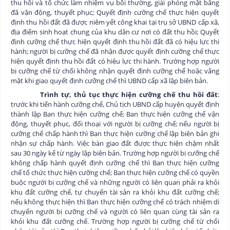
thu hồi và tổ chức làm nhiệm vụ bồi thường, giải phóng mặt bằng
đã vận động, thuyết phục; Quyết định cưỡng chế thực hiện quyết
định thu hồi đất đã được niêm yết công khai tại trụ sở UBND cấp xã,
địa điểm sinh hoạt chung của khu dân cư nơi có đất thu hồi; Quyết
định cưỡng chế thực hiện quyết định thu hồi đất đã có hiệu lực thi
hành; người bị cưỡng chế đã nhận được quyết định cưỡng chế thực
hiện quyết định thu hồi đất có hiệu lực thi hành. Trường hợp người
bị cưỡng chế từ chối không nhận quyết định cưỡng chế hoặc vắng
mặt khi giao quyết định cưỡng chế thì UBND cấp xã lập biên bản.
Trình tự, thủ tục thực hiện cưỡng chế thu hồi đất
:
trước khi tiến hành cưỡng chế, Chủ tịch UBND cấp huyện quyết định
thành lập Ban thực hiện cưỡng chế; Ban thực hiện cưỡng chế vận
động, thuyết phục, đối thoại với người bị cưỡng chế; nếu người bị
cưỡng chế chấp hành thì Ban thực hiện cưỡng chế lập biên bản ghi
nhận sự chấp hành. Việc bàn giao đất được thực hiện chậm nhất
sau 30 ngày kể từ ngày lập biên bản. Trường hợp người bị cưỡng chế
không chấp hành quyết định cưỡng chế thì Ban thực hiện cưỡng
chế tổ chức thực hiện cưỡng chế; Ban thực hiện cưỡng chế có quyền
buộc người bị cưỡng chế và những người có liên quan phải ra khỏi
khu đất cưỡng chế, tự chuyển tài sản ra khỏi khu đất cưỡng chế;
nếu không thực hiện thì Ban thực hiện cưỡng chế có trách nhiệm di
chuyển người bị cưỡng chế và người có liên quan cùng tài sản ra
khỏi khu đất cưỡng chế. Trường hợp người bị cưỡng chế từ chối