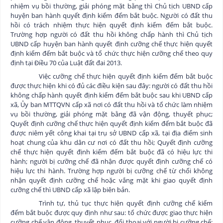
nhiệm vụ bồi thường, giải phóng mặt bằng thì Chủ tịch UBND cấp
huyện ban hành quyết định kiểm đếm bắt buộc. Người có đất thu
hồi có trách nhiệm thực hiện quyết định kiểm đếm bắt buộc.
Trường hợp người có đất thu hồi không chấp hành thì Chủ tịch
UBND cấp huyện ban hành quyết định cưỡng chế thực hiện quyết
định kiểm đếm bắt buộc và tổ chức thực hiện cưỡng chế theo quy
định tại Điều 70 của Luật đất đai 2013.
Việc cưỡng chế thực hiện quyết định kiểm đếm bắt buộc
được thực hiện khi có đủ các điều kiện sau đây: người có đất thu hồi
không chấp hành quyết định kiểm đếm bắt buộc sau khi UBND cấp
xã, Ủy ban MTTQVN cấp xã nơi có đất thu hồi và tổ chức làm nhiệm
vụ bồi thường, giải phóng mặt bằng đã vận động, thuyết phục;
Quyết định cưỡng chế thực hiện quyết định kiểm đếm bắt buộc đã
được niêm yết công khai tại trụ sở UBND cấp xã, tại địa điểm sinh
hoạt chung của khu dân cư nơi có đất thu hồi; Quyết định cưỡng
chế thực hiện quyết định kiểm đếm bắt buộc đã có hiệu lực thi
hành; người bị cưỡng chế đã nhận được quyết định cưỡng chế có
hiệu lực thi hành. Trường hợp người bị cưỡng chế từ chối không
nhận quyết định cưỡng chế hoặc vắng mặt khi giao quyết định
cưỡng chế thì UBND cấp xã lập biên bản.
Trình tự, thủ tục thực hiện quyết định cưỡng chế kiểm
đếm bắt buộc được quy định như sau: tổ chức được giao thực hiện
cưỡng chế vận động, thuyết phục, đối thoại với người bị cưỡng chế;