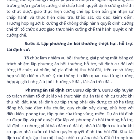
trường hợp người bị cưỡng chế chấp hành quyết định cưỡng chế thì
tổ chức được giao thực hiện cưỡng chế lập biên bản ghi nhận sự
chấp hành và thực hiện điều tra, khảo sát, đo đạc, kiểm đếm.
Trường hợp người bị cưỡng chế không chấp hành quyết định cưỡng
chế thì tổ chức được giao thực hiện cưỡng chế thi hành quyết định
cưỡng chế.
Bước 4. Lập phương án bồi thường thiệt hại, hỗ trợ,
tái định cư:
Tổ chức làm nhiệm vụ bồi thường, giải phóng mặt bằng có
trách nhiệm lập phương án bồi thường, hỗ trợ, tái định cư đối với
từng tổ chức, cá nhân, hộ gia định bị thu hồi đất, trên cơ sở tổng
hợp số liệu kiểm kê, xử lý các thông tin liên quan của từng trường
hợp; áp giá tính giá trị bồi thường về đất, tài sản trên đất.
Phương án tái định cư
: UBND cấp tỉnh, UBND cấp huyện
có trách nhiệm tổ chức lập và thực hiện dự án tái định cư trước khi
thu hồi đất. Khu tái định cư tập trung phải xây dựng cơ sở hạ tầng
đồng bộ, bảo đảm tiêu chuẩn, quy chuẩn xây dựng, phù hợp với
điều kiện, phong tục, tập quán của từng vùng, miền. Dự án tái định
cư được lập và phê duyệt độc lập với phương án bồi thường, hỗ trợ,
tái định cư nhưng phải bảo đảm có đất ở, nhà ở tái định cư trước khi
cơ quan nhà nước có thẩm quyền quyết định thu hồi đất. Khu tái
định cư được lập cho một hoặc nhiều dự án; nhà ở, đất ở trong khu