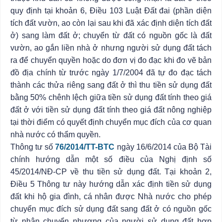
quy định tại khoản 6, Điều 103 Luật Đất đai (phần diện
tích đất vườn, ao còn lại sau khi đã xác định diện tích đất
ở) sang làm đất ở; chuyển từ đất có nguồn gốc là đất
vườn, ao gắn liền nhà ở nhưng người sử dụng đất tách
ra để chuyển quyền hoặc do đơn vị đo đạc khi đo vẽ bản
đồ địa chính từ trước ngày 1/7/2004 đã tự đo đạc tách
thành các thửa riêng sang đất ở thì thu tiền sử dụng đất
bằng 50% chênh lệch giữa tiền sử dụng đất tính theo giá
đất ở với tiền sử dụng đất tính theo giá đất nông nghiệp
tại thời điểm có quyết định chuyển mục đích của cơ quan
nhà nước có thẩm quyền.
Thông tư số
76/2014/TT-BTC
ngày 16/6/2014 của Bộ Tài
chính hướng dẫn một số điều của Nghị định số
45/2014/NĐ-CP về thu tiền sử dụng đất. Tại khoản 2,
Điều 5 Thông tư này hướng dẫn xác định tiền sử dụng
đất khi hộ gia đình, cá nhân được Nhà nước cho phép
chuyển mục đích sử dụng đất sang đất ở có nguồn gốc
từ nhận chuyển nhượng của người sử dụng đất hợp