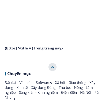
{bttoc} $title = {Trong trang này}
Chuyên mục
Đất đai
Văn bản
Softwares
Xã hội
Giao thông
Xây
dựng
Kinh tế
Xây dựng Đảng
Thủ tục
Nông - Lâm
nghiệp
Sáng kiến - Kinh nghiệm
Điện Biên
Hà Nội
Pú
Nhung