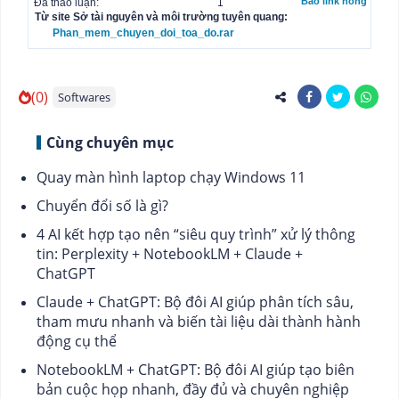
Báo link hỏng
Đã thảo luận:
1
Từ site Sở tài nguyên và môi trường tuyên quang:
Phan_mem_chuyen_doi_toa_do.rar
(0)
Softwares
Cùng chuyên mục
Quay màn hình laptop chạy Windows 11
Chuyển đổi số là gì?
4 AI kết hợp tạo nên “siêu quy trình” xử lý thông
tin: Perplexity + NotebookLM + Claude +
ChatGPT
Claude + ChatGPT: Bộ đôi AI giúp phân tích sâu,
tham mưu nhanh và biến tài liệu dài thành hành
động cụ thể
NotebookLM + ChatGPT: Bộ đôi AI giúp tạo biên
bản cuộc họp nhanh, đầy đủ và chuyên nghiệp