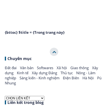
{bttoc} $title = {Trong trang này}
Chuyên mục
Đất đai
Văn bản
Softwares
Xã hội
Giao thông
Xây
dựng
Kinh tế
Xây dựng Đảng
Thủ tục
Nông - Lâm
nghiệp
Sáng kiến - Kinh nghiệm
Điện Biên
Hà Nội
Pú
Nhung
Liên kết trong blog