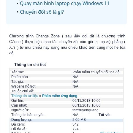
Quay màn hình laptop chạy Windows 11
Chuyển đổi số là gì?
Chương trình Change Zone ( sau đây gọi tắt là chương trình
CZone ) thực hiện thao tác chuyển đổi các giá trị toạ độ phẳng (
X,Y ) từ múi chiếu này sang múi chiếu khác trên cùng một hệ toạ
độ.
Thông tin chi tiết
Tên file:
Phần mềm chuyển đổi tọa độ
Phiên bản:
N/A
Tác giả:
N/A
Website hỗ trợ:
N/A
Thuộc chủ đề:
Thông tin tư liệu
»
Phần mềm ứng dụng
Gửi lên:
06/11/2013 10:06
Cập nhật:
06/11/2013 10:06
Người gửi:
tnmttuyenquang
Tải về
Thông tin bản quyền:
N/A
Dung lượng:
2.05 MB
Đã xem:
542
Đã tải về:
724