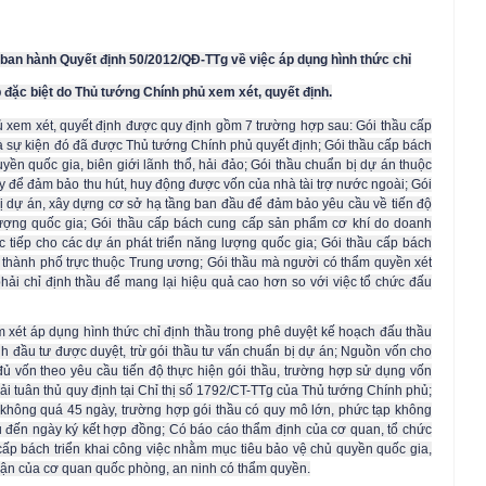
an hành Quyết định 50/2012/QĐ-TTg về việc áp dụng hình thức chỉ
p đặc biệt do Thủ tướng Chính phủ xem xét, quyết định.
 xem xét, quyết định được quy định gồm 7 trường hợp sau: Gói thầu cấp
à sự kiện đó đã được Thủ tướng Chính phủ quyết định; Gói thầu cấp bách
yền quốc gia, biên giới lãnh thổ, hải đảo; Gói thầu chuẩn bị dự án thuộc
y để đảm bảo thu hút, huy động được vốn của nhà tài trợ nước ngoài; Gói
bị dự án, xây dựng cơ sở hạ tầng ban đầu để đảm bảo yêu cầu về tiến độ
 lượng quốc gia; Gói thầu cấp bách cung cấp sản phẩm cơ khí do doanh
c tiếp cho các dự án phát triển năng lượng quốc gia; Gói thầu cấp bách
thành phố trực thuộc Trung ương; Gói thầu mà người có thẩm quyền xét
hải chỉ định thầu để mang lại hiệu quả cao hơn so với việc tổ chức đấu
 xét áp dụng hình thức chỉ định thầu trong phê duyệt kế hoạch đấu thầu
nh đầu tư được duyệt, trừ gói thầu tư vấn chuẩn bị dự án; Nguồn vốn cho
đủ vốn theo yêu cầu tiến độ thực hiện gói thầu, trường hợp sử dụng vốn
i tuân thủ quy định tại Chỉ thị số 1792/CT-TTg của Thủ tướng Chính phủ;
u không quá 45 ngày, trường hợp gói thầu có quy mô lớn, phức tạp không
 đến ngày ký kết hợp đồng; Có báo cáo thẩm định của cơ quan, tổ chức
 cấp bách triển khai công việc nhằm mục tiêu bảo vệ chủ quyền quốc gia,
thuận của cơ quan quốc phòng, an ninh có thẩm quyền.