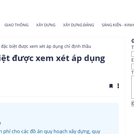
GIAO THÔNG
XÂY DỰNG
XÂY DỰNG ĐẢNG
SÁNG KIẾN - KIN
G
 đặc biệt được xem xét áp dụng chỉ định thầu
T
iệt được xem xét áp dụng
E
T
a
inh phí cho các đồ án quy hoạch xây dựng, quy