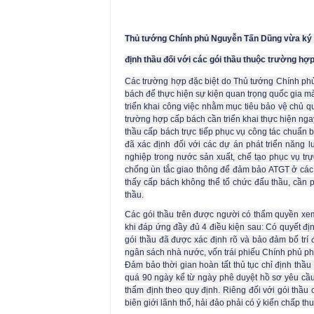
Thủ tướng Chính phủ Nguyễn Tấn Dũng vừa ký b
định thầu đối với các gói thầu thuộc trường hợ
Các trường hợp đặc biệt do Thủ tướng Chính phủ
bách để thực hiện sự kiện quan trọng quốc gia m
triển khai công việc nhằm mục tiêu bảo vệ chủ qu
trường hợp cấp bách cần triển khai thực hiện nga
thầu cấp bách trực tiếp phục vụ công tác chuẩn 
đã xác định đối với các dự án phát triển năng
nghiệp trong nước sản xuất, chế tạo phục vụ trự
chống ùn tắc giao thông để đảm bảo ATGT ở các 
thấy cấp bách không thể tổ chức đấu thầu, cần p
thầu.
Các gói thầu trên được người có thẩm quyền xem
khi đáp ứng đầy đủ 4 điều kiện sau: Có quyết đị
gói thầu đã được xác định rõ và bảo đảm bố trí 
ngân sách nhà nước, vốn trái phiếu Chính phủ phả
Đảm bảo thời gian hoàn tất thủ tục chỉ định thầ
quá 90 ngày kể từ ngày phê duyệt hồ sơ yêu cầu
thẩm định theo quy định. Riêng đối với gói thầu
biên giới lãnh thổ, hải đảo phải có ý kiến chấp 