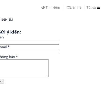
Tìm kiếm
Liên hệ
Tất cả
H NGHIỆM
ửi ý kiến:
ên
mail
*
hông báo
*