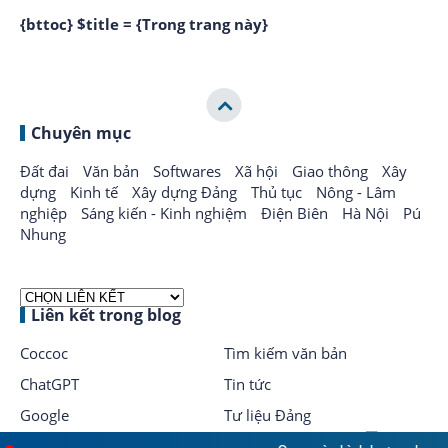
{bttoc} $title = {Trong trang này}
Chuyên mục
Đất đai
Văn bản
Softwares
Xã hội
Giao thông
Xây
dựng
Kinh tế
Xây dựng Đảng
Thủ tục
Nông - Lâm
nghiệp
Sáng kiến - Kinh nghiệm
Điện Biên
Hà Nội
Pú
Nhung
Liên kết trong blog
Coccoc
Tìm kiếm văn bản
ChatGPT
Tin tức
Google
Tư liệu Đảng