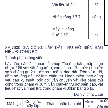
Vật liệu khác
%
Nhân công 3,7/7
công
Máy thi công
Ô tô 2,5T
ca
XR.7600 GIA CÔNG, LẮP ĐẶT TRỤ ĐỠ BIỂN BÁO
HIỆU ĐƯỜNG BỘ
Thành phần công việc:
Lấy dấu, cắt sắt, khoan lỗ, chụp đầu ống bằng nắp chụp
nhựa (đối với sắt ống tròn), cạo gỉ, sơn 3 nước (1 nước
sơn chống gỉ, 2 nước sơn mầu). đào đất. Trộn vữa, đổ,
đầm bê tông đá 1x2 làm chân trụ. Hoàn thiện theo đúng
yêu cầu kỹ thuật, bốc dỡ, vận chuyển vật liệu bằng thủ
công trong phạm vi 30m, vận chuyển trụ đỡ biển báo, vật
liệu khác và nhân lực trong phạm vi 30km bằng ô tô.
Đơn vị tính: 1 cái
Trụ đỡ
Công tác
Đơn
Mã hiệu
Thành phần hao phí
xây lắp
vị
Cột th