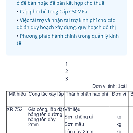
ở để bán hoặc để bán kết hợp cho thuê
Cấp phối bê tông Cấp C50MPa
Việc tài trợ và nhận tài trợ kinh phí cho các
đồ án quy hoạch xây dựng, quy hoạch đô thị
Phương pháp hành chính trong quản lý kinh
tế
1
2
3
Đơn vị tính: 1cái
Mã hiệu
Công tác xây lắp
Thành phần hao phí
Đơn vị
B
XR.752
Gia công, lắp đặt
Vật liệu
bảng tên đường
Sơn chống gỉ
kg
bằng tôn dầy
Sơn mầu
kg
2mm
Tôn dầy 2mm
kg