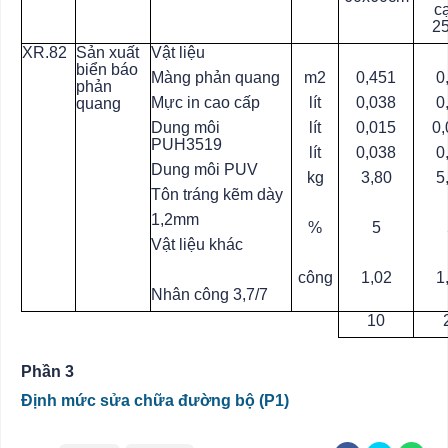
c
2
XR.82
Sản xuất
Vật liệu
biển báo
Màng phản quang
m2
0,451
0
phản
Mực in cao cấp
lít
0,038
0
quang
Dung môi
lít
0,015
0,
PUH3519
lít
0,038
0
Dung môi PUV
kg
3,80
5
Tôn tráng kẽm dày
1,2mm
%
5
Vật liệu khác
công
1,02
1
Nhân công 3,7/7
10
Phần 3
Định mức sửa chữa đường bộ (P1)