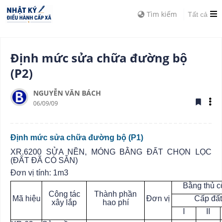
Tìm kiếm
Tất cả
Định mức sửa chữa đường bộ
(P2)
NGUYỄN VĂN BÁCH
06/09/09
Định mức sửa chữa đường bộ (P1)
XR.6200 SỬA NỀN, MÓNG BẰNG ĐẤT CHỌN LỌC
(ĐẤT ĐÃ CÓ SẴN)
Đơn vị tính: 1m3
Bằng thủ c
Công tác
Thành phần
Mã hiệu
Đơn vị
Cấp đất
xây lắp
hao phí
I
II