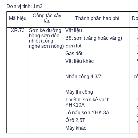
Đơn vị tính: 1m2
Công tác xây
Mã hiệu
Thành phần hao phí
Đơ
lắp
XR.73
Sơn kẻ đường
Vật liệu
bằng sơn dẻo
Bột sơn (trắng hoặc vàng)
nhiệt (công
Sơn lót
nghệ sơn nóng)
Gas đốt
Vật liệu khác
Nhân công 4,3/7
c
Máy thi công
Thiết bị sơn kẻ vạch
YHK10A
Lò nấu sơn YHK 3A
Ô tô 2,5T
Máy khác