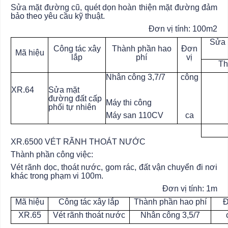
Sửa mặt đường cũ, quét dọn hoàn thiện mặt đường đảm
bảo theo yêu cầu kỹ thuật.
Đơn vị tính: 100m2
Sửa 
Công tác xây
Thành phần hao
Đơn
Mã hiệu
lắp
phí
vị
Th
Nhân công 3,7/7
công
XR.64
Sửa mặt
đường đất cấp
Máy thi công
phối tự nhiên
Máy san 110CV
ca
XR.6500 VÉT RÃNH THOÁT NƯỚC
Thành phần công việc:
Vét rãnh dọc, thoát nước, gom rác, đất vận chuyển đi nơi
khác trong phạm vi 100m.
Đơn vị tính: 1m
Mã hiệu
Công tác xây lắp
Thành phần hao phí
Đ
XR.65
Vét rãnh thoát nước
Nhân công 3,5/7