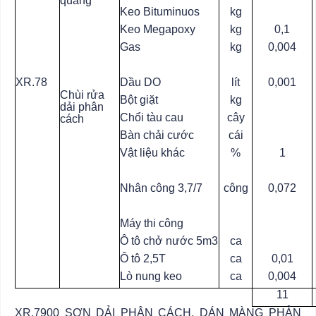
quang
Keo Bituminuos
kg
Keo Megapoxy
kg
0,1
Gas
kg
0,004
XR.78
Dầu DO
lít
0,001
Chùi rửa
Bột giặt
kg
dải phân
Chổi tàu cau
cây
cách
Bàn chải cước
cái
Vật liệu khác
%
1
Nhân công 3,7/7
công
0,072
Máy thi công
Ô tô chở nước 5m3
ca
Ô tô 2,5T
ca
0,01
Lò nung keo
ca
0,004
11
XR.7900 SƠN DẢI PHÂN CÁCH, DÁN MÀNG PHẢN