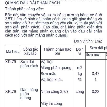
QUANG ĐẦU DẢI PHÂN CÁCH
Thành phần công việc:
Bốc dỡ, vận chuyển vật tư ra công trường bằng xe ô tô
2,5T. Làm vệ sinh dải phân cách, canh giữ giao thông và
sơn trắng đỏ 3 nước theo đúng yêu cầu kỹ thuật (đối với
sơn giải phân cách). Cạo dũa, chà láng phần diện tích
cần dán, cắt màng phản quang dán vào đầu dải phân
cách (đối với dán màng phản quang).
Đơn vị tính: 1m2
Sơn dải p
Công tác
Thành phần hao
Đơn
Mã hiệu
xây lắp
phí
vị
Sơn mới
XR.79
Sơn dải
Vật liệu
phân cách
Màng phản quang
m2
Sơn mầu
kg
0,47
Vật liệu khác
%
1
Dán màng
XR.79
Nhân công 3,7/7
công
0,22
phản
quang
Máy thi công