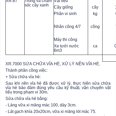
XR.67
Trồng và chăm
Vật liệu
sóc cây xanh
Cây giống
cây
Phân vi sinh
kg
Nhân công 4/7
công
Máy thi công
Xe tưới nước
ca
6m3
XR.7000 SỨA CHỮA VỈA HÈ, XỬ LÝ NỀN VỈA HÈ.
Thành phần công việc:
+ Sửa chữa vỉa hè:
Sau khi nền vỉa hè đã được xử lý, thực hiện sửa chữa
vỉa hè bảo đảm đúng yêu cầu kỹ thuật, vận chuyển vật
liệu trong phạm vi 30m.
Sửa chữa vỉa hè bằng:
- Láng vữa xi măng mác 100, dày 3cm.
- Lát gạch khía 20x20cm, vữa xi măng lót mác 75.