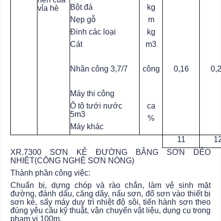
Bột đá
kg
vỉa hè
Nẹp gỗ
m
Đinh các loại
kg
Cát
m3
Nhân công 3,7/7
công
0,16
0,
Máy thi công
Ô tô tưới nước
ca
5m3
%
Máy khác
11
1
XR.7300 SƠN KẺ ĐƯỜNG BẰNG SƠN DẺO
NHIỆT(CÔNG NGHỆ SƠN NÓNG)
Thành phần công việc:
Chuẩn bị, dựng chóp và rào chắn, làm vệ sinh mặt
đường, đánh dấu, căng dây, nấu sơn, đổ sơn vào thiết bị
sơn kẻ, sấy máy duy trì nhiệt độ sôi, tiến hành sơn theo
đúng yêu cầu kỹ thuật, vận chuyển vật liệu, dụng cụ trong
phạm vi 100m.