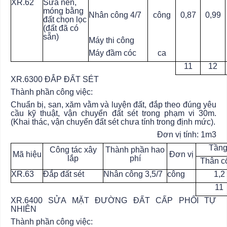
XR.62
Sửa nền,
móng bằng
Nhân công 4/7
công
0,87
0,99
đất chọn lọc
(đất đã có
sẵn)
Máy thi công
Máy đầm cóc
ca
11
12
XR.6300 ĐẮP ĐẤT SÉT
Thành phần công việc:
Chuẩn bị, san, xăm vằm và luyện đất, đắp theo đúng yêu
cầu kỹ thuật, vận chuyển đất sét trong phạm vi 30m.
(Khai thác, vận chuyển đất sét chưa tính trong định mức).
Đơn vị tính: 1m3
Tầng
Công tác xây
Thành phần hao
Mã hiệu
Đơn vị
lắp
phí
Thân c
XR.63
Đắp đất sét
Nhân công 3,5/7
công
1,2
11
XR.6400 SỬA MẶT ĐƯỜNG ĐẤT CẤP PHỐI TỰ
NHIÊN
Thành phần công việc: