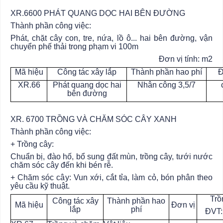
XR.6600 PHÁT QUANG DỌC HAI BÊN ĐƯỜNG
Thành phần công việc:
Phát, chặt cây con, tre, nứa, lồ ô... hai bên đường, vận
chuyển phế thải trong phạm vi 100m
Đơn vị tính: m2
Mã hiệu
Công tác xây lắp
Thành phần hao phí
Đ
XR.66
Phát quang dọc hai
Nhân công 3,5/7
bên đường
XR. 6700 TRỒNG VÀ CHĂM SÓC CÂY XANH
Thành phần công việc:
+ Trồng cây:
Chuẩn bị, đào hố, bổ sung đất mùn, trồng cây, tưới nước
chăm sóc cây đến khi bén rễ.
+ Chăm sóc cây: Vun xới, cắt tỉa, làm cỏ, bón phân theo
yêu cầu kỹ thuật.
Trồ
Công tác xây
Thành phần hao
Mã hiệu
Đơn vị
lắp
phí
ĐVT: