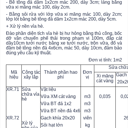
- Bê tông đá dăm 1x2cm mác 200, dày 3cm; láng bằng
vữa xi măng mác 100, dày 2cm.
- Bằng sỏi rửa với lớp vữa xi măng mác 100, dày 2cm;
lớp lót bằng bê tông đá dăm 1x2cm mác 200, dày 5cm.
+ Xử lý nền vỉa hè.
Đào phần diện tích vỉa hè bị hư hỏng bằng thủ công, bốc
dỡ vận chuyển phế thải trong phạm vi 100m, đắp cát
dầy10cm tưới nước bằng xe tưới nước, trộn vữa, đổ và
đầm bê tông nền đá 4x6cm, mác 50, dày 10cm, đảm bảo
đúng yêu cầu kỹ thuật.
Đơn vị tính: 1m2
Sửa chữa
Mã
Công tác
Thành phần hao
Đơn
Gạch 
Xi măng
hiệu
xây lắp
phí
vị
cát vàng
20x2
XR.71
Sửa
Vật liệu
chữa vỉa
Vữa XM cát vàng
m3
0,035
0,0
hè
Vữa BT đá 1x2
m3
Vữa BT nền đá 4x6
m3
XR.72
Gạch khía 20x20
viên
2
Xử lý
Sỏi hạt lớn
kg
nền của