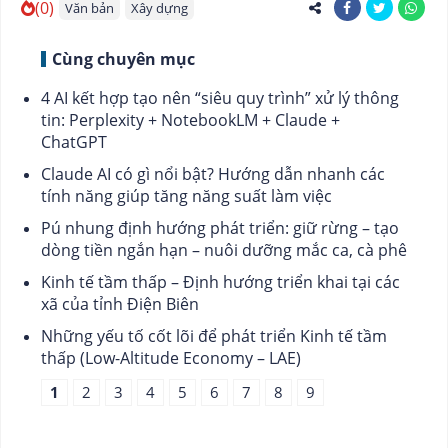
(0)
Văn bản
Xây dựng
Cùng chuyên mục
4 AI kết hợp tạo nên “siêu quy trình” xử lý thông
tin: Perplexity + NotebookLM + Claude +
ChatGPT
Claude AI có gì nổi bật? Hướng dẫn nhanh các
tính năng giúp tăng năng suất làm việc
Pú nhung định hướng phát triển: giữ rừng – tạo
dòng tiền ngắn hạn – nuôi dưỡng mắc ca, cà phê
Kinh tế tầm thấp – Định hướng triển khai tại các
xã của tỉnh Điện Biên
Những yếu tố cốt lõi để phát triển Kinh tế tầm
thấp (Low-Altitude Economy – LAE)
1
2
3
4
5
6
7
8
9