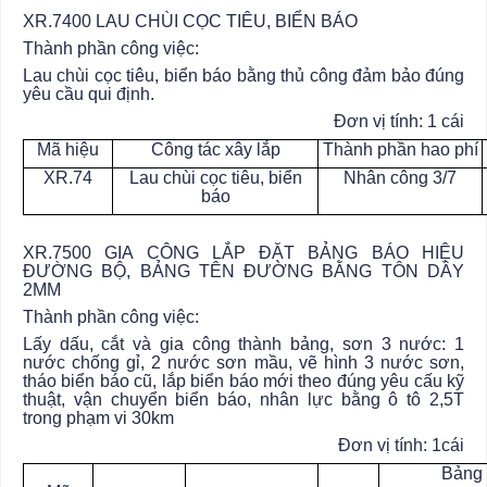
XR.7400 LAU CHÙI CỌC TIÊU, BIỂN BÁO
Thành phần công việc:
Lau chùi cọc tiêu, biển báo bằng thủ công đảm bảo đúng
yêu cầu qui định.
Đơn vị tính: 1 cái
Mã hiệu
Công tác xây lắp
Thành phần hao phí
XR.74
Lau chùi cọc tiêu, biển
Nhân công 3/7
báo
XR.7500 GIA CÔNG LẮP ĐẶT BẢNG BÁO HIỆU
ĐƯỜNG BỘ, BẢNG TÊN ĐƯỜNG BẰNG TÔN DẦY
2MM
Thành phần công việc:
Lấy dấu, cắt và gia công thành bảng, sơn 3 nước: 1
nước chống gỉ, 2 nước sơn mầu, vẽ hình 3 nước sơn,
tháo biển báo cũ, lắp biển báo mới theo đúng yêu cấu kỹ
thuật, vận chuyển biển báo, nhân lực bằng ô tô 2,5T
trong phạm vi 30km
Đơn vị tính: 1cái
Bảng 