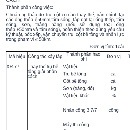
CÁCH
Thành phần công việc:
Chuẩn bị, tháo dỡ trụ, cột cũ cần thay thế, nắn chỉnh lại
các ống thép ệ50mm,tấm sóng, lắp đặt lại ống thép, tấm
sóng, sơn, thẳng hàng (nếu sử dụng loại ống
thép
F
50mm và tấm sóng), hoàn thiện theo đúng yêu cầu
kỹ thuật, bốc xếp, vận chuyển trụ, cột bê tông và nhân lực
trong phạm vi ≤ 50km.
Đơn vị tính: 1cái
Thành phần hao
Mã hiệu
Công tác xây lắp
Đơn vị
phí
XR.77
Thay thế trụ bê
Vật liệu
tông giải phân
Trụ bê tông
cái
cách
Cột bê tông
cái
Sơn (trắng, đỏ)
kg
Vật liệu khác
%
Nhân công 3,7/7
công
Máy thi công