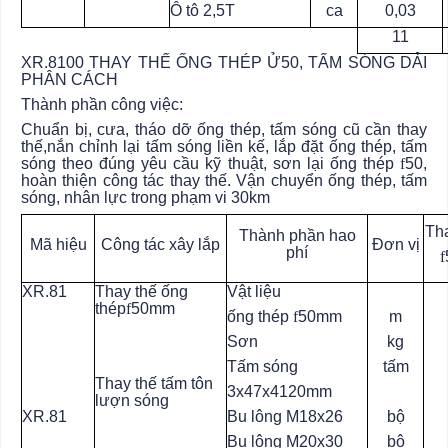
Ô tô 2,5T
ca
0,03
11
XR.8100 THAY THẾ ỐNG THÉP Ử50, TẤM SÓNG DẢI
PHÂN CÁCH
Thành phần công việc:
Chuẩn bị, cưa, tháo dỡ ống thép, tấm sóng cũ cần thay
thế,nắn chỉnh lại tấm sóng liền kế, lắp đặt ống thép, tấm
sóng theo đúng yêu cầu kỹ thuật, sơn lại ống thép
f
50,
hoàn thiện công tác thay thế. Vận chuyển ống thép, tấm
sóng, nhân lực trong phạm vi 30km
Tha
Thành phần hao
Mã hiệu
Công tác xây lắp
Đơn vị
phí
f
XR.81
Thay thế ống
Vật liệu
thép
f
50mm
ống thép
f
50mm
m
Sơn
kg
Tấm sóng
tấm
Thay thế tấm tôn
3x47x4120mm
lượn sóng
XR.81
Bu lông M18x26
bộ
Bu lông M20x30
bộ