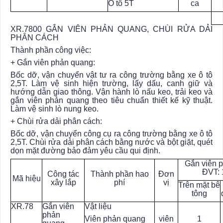
Ô tô 5T
ca
XR.7800 GẮN VIÊN PHẢN QUANG, CHÙI RỬA DẢI
PHÂN CÁCH
Thành phần công việc:
+ Gắn viên phản quang:
Bốc dỡ, vận chuyển vật tư ra công trường bằng xe ô tô
2,5T. Làm vệ sinh hiện trường, lấy dấu, canh giữ và
hướng dẫn giao thông. Vận hành lò nấu keo, trải keo và
gắn viên phản quang theo tiêu chuẩn thiết kế kỹ thuật.
Làm vệ sinh lò nung keo.
+ Chùi rửa dải phân cách:
Bốc dỡ, vận chuyển công cụ ra công trường bằng xe ô tô
2,5T. Chùi rửa dải phân cách bằng nước và bột giặt, quét
dọn mặt đường bảo đảm yêu cầu qui định.
Gắn viên 
ĐVT: 
Công tác
Thành phần hao
Đơn
Mã hiệu
xây lắp
phí
vị
Trên mặt bê
tông
XR.78
Gắn viên
Vật liệu
phản
Viên phản quang
viên
1