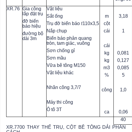
XR.76
Gia công
Vật liệu
lắp đặt trụ
Sắt ống
m
3,18
đỡ biển
Trụ đỡ biển báo
f
110x3,5
cột
báo hiệu
Nắp chụp
cái
1
đường bộ
Biển báo phản quang
dài 3m
tròn, tam giác, vuông
cái
Sơn chống gỉ
kg
0,081
Sơn mầu
kg
0,127
Vữa bê tông M150
m3
0,085
Vật liệu khác
%
5
Nhân công 3,7/7
công
1,0
Máy thi công
Ô tô 3T
ca
0,06
40
XR.7700 THAY THẾ TRỤ, CỘT BÊ TÔNG DẢI PHÂN