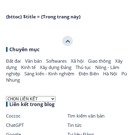
{bttoc} $title = {Trong trang này}
Chuyên mục
Đất đai
Văn bản
Softwares
Xã hội
Giao thông
Xây
dựng
Kinh tế
Xây dựng Đảng
Thủ tục
Nông - Lâm
nghiệp
Sáng kiến - Kinh nghiệm
Điện Biên
Hà Nội
Pú
Nhung
Liên kết trong blog
Coccoc
Tìm kiếm văn bản
ChatGPT
Tin tức
Google
Tư liệu Đảng