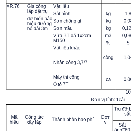
XR.76
Gia công
Vật liệu
lắp đặt trụ
Sắt hình
kg
11,
đỡ biển báo
Sơn chống gỉ
kg
0,0
hiệu đường
Sơn mầu
kg
0,1
bộ dài 3m
Vữa BT đá 1x2cm
m3
0,0
M150
%
5
Vật liệu khác
công
1,0
Nhân công 3,7/7
Máy thi công
ca
0,0
Ô tô 7T
10
Đơn vị tính: 1cái
Trụ đỡ 
sắt
Mã
Công tác
Đơn
Thành phần hao phí
hiệu
xây lắp
vị
Sắt
ống
F
60