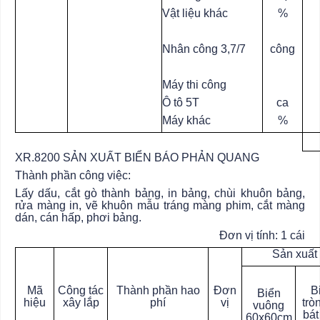
Vật liệu khác
%
Nhân công 3,7/7
công
Máy thi công
Ô tô 5T
ca
Máy khác
%
XR.8200 SẢN XUẤT BIỂN BÁO PHẢN QUANG
Thành phần công việc:
Lấy dấu, cắt gò thành bảng, in bảng, chùi khuôn bảng,
rửa màng in, vẽ khuôn mẫu tráng màng phim, cắt màng
dán, cán hấp, phơi bảng.
Đơn vị tính: 1 cái
Sản xuất
Mã
Công tác
Thành phần hao
Đơn
B
Biển
hiệu
xây lắp
phí
vị
trò
vuông
bát
60x60cm