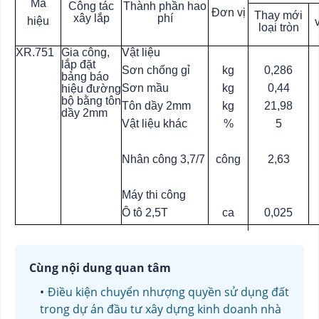
Mã
Công tác
Thành phần hao
Đơn vị
Thay mới
xây lắp
phí
hiệu
loại tròn
XR.751
Gia công,
Vật liệu
lắp đặt
Sơn chống gỉ
kg
0,286
bảng báo
Sơn mầu
kg
0,44
hiệu đường
bộ bằng tôn
Tôn dầy 2mm
kg
21,98
dầy 2mm
Vật liệu khác
%
5
Nhân công 3,7/7
công
2,63
Máy thi công
Ô tô 2,5T
ca
0,025
Cùng nội dung quan tâm
Điều kiện chuyển nhượng quyền sử dụng đất
trong dự án đầu tư xây dựng kinh doanh nhà