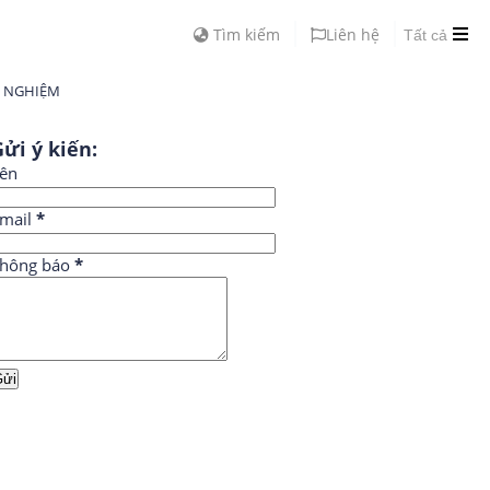
Tìm kiếm
Liên hệ
Tất cả
H NGHIỆM
ửi ý kiến:
ên
mail
*
hông báo
*