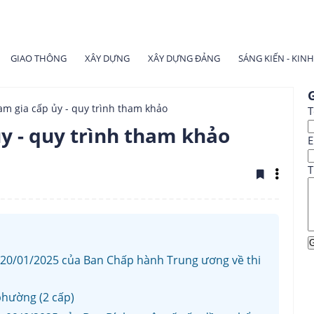
GIAO THÔNG
XÂY DỰNG
XÂY DỰNG ĐẢNG
SÁNG KIẾN - KIN
G
am gia cấp ủy - quy trình tham khảo
T
ủy - quy trình tham khảo
E
T
20/01/2025 của Ban Chấp hành Trung ương về thi
 phường (2 cấp)