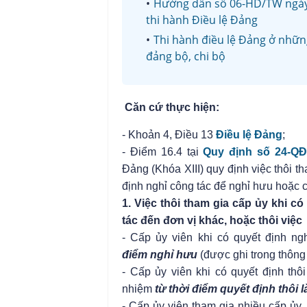
Hướng dẫn số 06-HD/TW ngày 
thi hành Điều lệ Đảng
Thi hành điều lệ Đảng ở những
đảng bộ, chi bộ
Căn cứ thực hiện
:
- Khoản 4, Điều 13
Điều lệ Đảng
;
- Điểm 16.4 tại
Quy định số 24-Q
Đảng (Khóa XIII) quy định việc thôi
định nghỉ công tác để nghỉ hưu hoặc 
1. Việc thôi tham gia cấp ủy khi
tác đến đơn vị khác, hoặc thôi việc
- Cấp ủy viên khi có quyết định n
điểm
nghỉ hưu
(được ghi trong thông
- Cấp ủy viên khi có quyết định thô
nhiệm
từ thời điểm quyết định thôi 
- Cấp ủy viên tham gia nhiều cấp ủy,