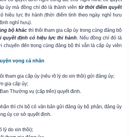
cấp ủy mà đồng chí đó là thành viên
từ thời điểm quyết
có hiệu lực thi hành
(
thời điểm tính theo ngày nghỉ hưu
định nghỉ hưu
).
ảng bộ khác
thì thôi tham gia cấp ủy trong cùn
g
đảng bộ
i quyết định có hiệu lực thi hành
. Nếu đồng chí đó là
i chuyển đến trong cùng đảng bộ thì vẫn là cấp ủy viên
uyện vọng cá nhân
i tham gia cấp ủy (nêu rõ lý do xin thôi) gửi đảng ủy;
am gia cấp ủy;
ị Ban Thường vụ (cấp trên) quyết định.
phận thì chi bộ có văn bản gửi đảng ủy bộ phận, đảng ủy
̉ng ủy cơ sở quyết định.
 lý do xin thôi);