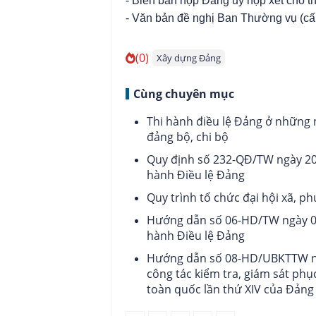
- Biên bản họp Đảng ủy họp xét cho th
- Văn bản đề nghị Ban Thường vụ (cấp
(0)
Xây dựng Đảng
Cùng chuyên mục
Thi hành điều lệ Đảng ở những n
đảng bộ, chi bộ
Quy định số 232-QĐ/TW ngày 20
hành Điều lệ Đảng
Quy trình tổ chức đại hội xã, ph
Hướng dẫn số 06-HD/TW ngày 09/
hành Điều lệ Đảng
Hướng dẫn số 08-HD/UBKTTW ng
công tác kiểm tra, giám sát phục
toàn quốc lần thứ XIV của Đảng