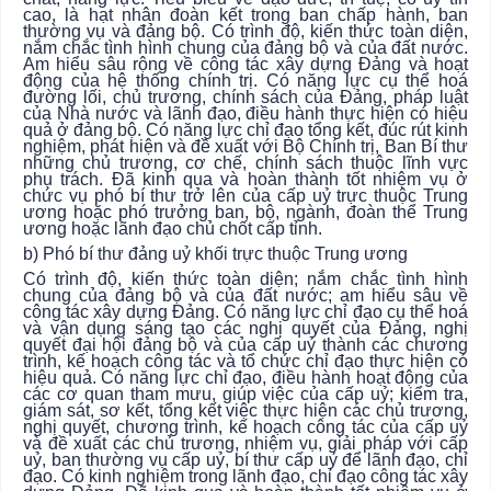
cao, là hạt nhân đoàn kết trong ban chấp hành, ban
thường vụ và đảng bộ. Có trình độ, kiến thức toàn diện,
nắm chắc tình hình chung của đảng bộ và của đất nước.
Am hiểu sâu rộng về công tác xây dựng Đảng và hoạt
động của hệ thống chính trị. Có năng lực cụ thể hoá
đường lối, chủ trương, chính sách của Đảng, pháp luật
của Nhà nước và lãnh đạo, điều hành thực hiện có hiệu
quả ở đảng bộ. Có năng lực chỉ đạo tổng kết, đúc rút kinh
nghiệm, phát hiện và đề xuất với Bộ Chính trị, Ban Bí thư
những chủ trương, cơ chế, chính sách thuộc lĩnh vực
phụ trách. Đã kinh qua và hoàn thành tốt nhiệm vụ ở
chức vụ phó bí thư trở lên của cấp uỷ trực thuộc Trung
ương hoặc phó trưởng ban, bộ, ngành, đoàn thể Trung
ương hoặc lãnh đạo chủ chốt cấp tỉnh.
b) Phó bí thư đảng uỷ khối trực thuộc Trung ương
Có trình độ, kiến thức toàn diện; nắm chắc tình hình
chung của đảng bộ và của đất nước; am hiểu sâu về
công tác xây dựng Đảng. Có năng lực chỉ đạo cụ thể hoá
và vận dụng sáng tạo các nghị quyết của Đảng, nghị
quyết đại hội đảng bộ và của cấp uỷ thành các chương
trình, kế hoạch công tác và tổ chức chỉ đạo thực hiện có
hiệu quả. Có năng lực chỉ đạo, điều hành hoạt động của
các cơ quan tham mưu, giúp việc của cấp uỷ; kiểm tra,
giám sát, sơ kết, tổng kết việc thực hiện các chủ trương,
nghị quyết, chương trình, kế hoạch công tác của cấp uỷ
và đề xuất các chủ trương, nhiệm vụ, giải pháp với cấp
uỷ, ban thường vụ cấp uỷ, bí thư cấp uỷ để lãnh đạo, chỉ
đạo. Có kinh nghiệm trong lãnh đạo, chỉ đạo công tác xây