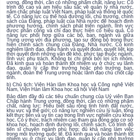
ương, đồng thời, cần có những phẩm chất, năng lực: Có
trình độ cao và am hiểu sâu sắc về quản lý nhà nước,
nắm chắc pháp luật Việt Nam, pháp luật và thông lệ quốc
tế. Có năng lực cụ thể hoá đường lối, chủ trương, chính
sách của Đảng, pháp luật của Nhà nước để hoạch định
phương hướng, chính sách phát triển ngành, lĩnh vực
được phân công và chỉ đạo thực hiện có hiệu quả. Có
năng lực phối hợp giữa các bộ, ban, ngành và giữa
Trung ương với địa phương, tạo sự đồng bộ trong thực
hiện chính sách chung của Đảng, Nhà nước. Có kinh
nghiệm lãnh đạo, điều hành và quyết đoán, quyết liệt, kịp
thời quyết định những vấn đề khó, phức tạp thuộc ngành,
lĩnh vực phụ trách. Không bị chi phối bởi lợi ích nhóm.
Đã kinh qua và hoàn thành tốt nhiệm vụ ở chức vụ lãnh
đạo, quản lý cấp thứ trưởng hoặc phó trưởng ban,
ngành, đoàn thể Trung ương hoặc lãnh đạo chủ chốt cấp
tỉnh.
b) Chủ tịch: Viện Hàn lâm Khoa học và Công nghệ Việt
Nam, Viện Hàn lâm Khoa học xã hội Việt Nam
Bảo đảm đầy đủ các tiêu chuẩn chung của Uỷ viên Ban
Chấp hành Trung ương, đồng thời, cần có những phẩm
chất, năng lực: Hiểu biết sâu rộng tình hình đất nước,
khu vực và thế giới; có năng lực nghiên cứu lý luận, tổng
kết thực tiễn và uy tín cao trong lĩnh vực nghiên cứu khoa
học. Có ý thức, trách nhiệm cao tham gia đóng góp cơ sở
khoa học, hoạch định đường lối, chính sách. Có trình độ
tiến sĩ chuyên ngành phù hợp; đủ khả năng làm việc
trong môi trường quốc tế. Đã kinh qua và hoàn thành tốt
nhiệm vụ ở chức vụ lãnh đạo, quản lý cấp phó trưởng