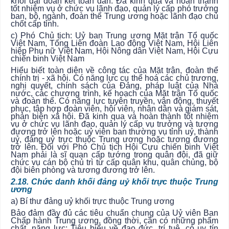
khối đại đoàn kết toàn dân. Đã kinh qua và hoàn thành
tốt nhiệm vụ ở chức vụ lãnh đạo, quản lý cấp phó trưởng
ban, bộ, ngành, đoàn thể Trung ương hoặc lãnh đạo chủ
chốt cấp tỉnh.
c) Phó Chủ tịch: Uỷ ban Trung ương Mặt trận Tổ quốc
Việt Nam, Tổng Liên đoàn Lao động Việt Nam, Hội Liên
hiệp Phụ nữ Việt Nam, Hội Nông dân Việt Nam, Hội Cựu
chiến binh Việt Nam
Hiểu biết toàn diện về công tác của Mặt trận, đoàn thể
chính trị - xã hội. Có năng lực cụ thể hoá các chủ trương,
nghị quyết, chính sách của Đảng, pháp luật của Nhà
nước, các chương trình, kế hoạch của Mặt trận Tổ quốc
và đoàn thể. Có năng lực tuyên truyền, vận động, thuyết
phục, tập hợp đoàn viên, hội viên, nhân dân và giám sát,
phản biện xã hội. Đã kinh qua và hoàn thành tốt nhiệm
vụ ở chức vụ lãnh đạo, quản lý cấp vụ trưởng và tương
đương trở lên hoặc uỷ viên ban thường vụ tỉnh uỷ, thành
uỷ, đảng uỷ trực thuộc Trung ương hoặc tương đương
trở lên. Đối với Phó Chủ tịch Hội Cựu chiến binh Việt
Nam phải là sĩ quan cấp tướng trong quân đội, đã giữ
chức vụ cán bộ chủ trì từ cấp quân khu, quân chủng, bộ
đội biên phòng và tương đương trở lên.
2.18. Chức danh khối đảng uỷ khối trực thuộc Trung
ương
a) Bí thư đảng uỷ khối trực thuộc Trung ương
Bảo đảm đầy đủ các tiêu chuẩn chung của Uỷ viên Ban
Chấp hành Trung ương, đồng thời, cần có những phẩm
chất, năng lực: Tiêu biểu về đạo đức, trí tuệ, có uy tín