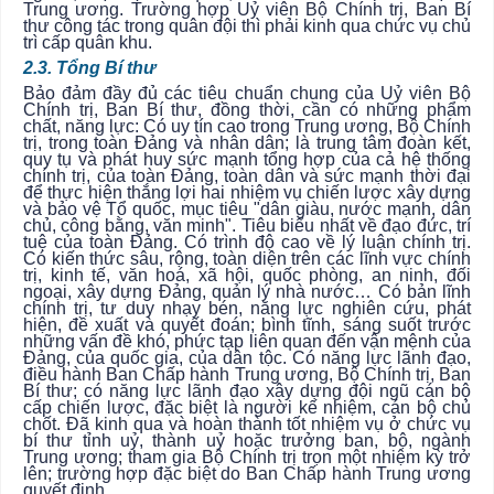
Trung ương. Trường hợp Uỷ viên Bộ Chính trị, Ban Bí
thư công tác trong quân đội thì phải kinh qua chức vụ chủ
trì cấp quân khu.
2.3. Tổng Bí thư
Bảo đảm đầy đủ các tiêu chuẩn chung của Uỷ viên Bộ
Chính trị, Ban Bí thư, đồng thời, cần có những phẩm
chất, năng lực: Có uy tín cao trong Trung ương, Bộ Chính
trị, trong toàn Đảng và nhân dân; là trung tâm đoàn kết,
quy tụ và phát huy sức mạnh tổng hợp của cả hệ thống
chính trị, của toàn Đảng, toàn dân và sức mạnh thời đại
để thực hiện thắng lợi hai nhiệm vụ chiến lược xây dựng
và bảo vệ Tổ quốc, mục tiêu "dân giàu, nước mạnh, dân
chủ, công bằng, văn minh". Tiêu biểu nhất về đạo đức, trí
tuệ của toàn Đảng. Có trình độ cao về lý luận chính trị.
Có kiến thức sâu, rộng, toàn diện trên các lĩnh vực chính
trị, kinh tế, văn hoá, xã hội, quốc phòng, an ninh, đối
ngoại, xây dựng Đảng, quản lý nhà nước… Có bản lĩnh
chính trị, tư duy nhạy bén, năng lực nghiên cứu, phát
hiện, đề xuất và quyết đoán; bình tĩnh, sáng suốt trước
những vấn đề khó, phức tạp liên quan đến vận mệnh của
Đảng, của quốc gia, của dân tộc. Có năng lực lãnh đạo,
điều hành Ban Chấp hành Trung ương, Bộ Chính trị, Ban
Bí thư; có năng lực lãnh đạo xây dựng đội ngũ cán bộ
cấp chiến lược, đặc biệt là người kế nhiệm, cán bộ chủ
chốt. Đã kinh qua và hoàn thành tốt nhiệm vụ ở chức vụ
bí thư tỉnh uỷ, thành uỷ hoặc trưởng ban, bộ, ngành
Trung ương; tham gia Bộ Chính trị trọn một nhiệm kỳ trở
lên; trường hợp đặc biệt do Ban Chấp hành Trung ương
quyết định.