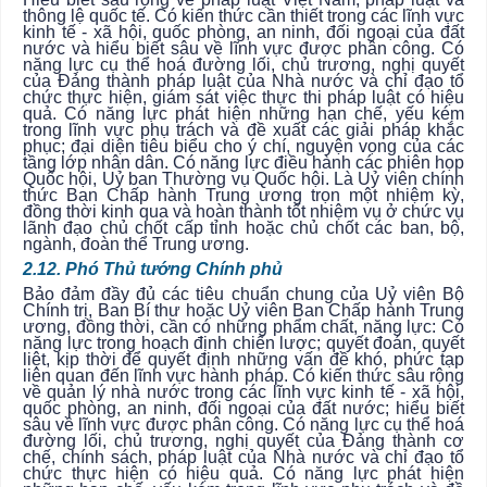
thông lệ quốc tế. Có kiến thức cần thiết trong các lĩnh vực
kinh tế - xã hội, quốc phòng, an ninh, đối ngoại của đất
nước và hiểu biết sâu về lĩnh vực được phân công. Có
năng lực cụ thể hoá đường lối, chủ trương, nghị quyết
của Đảng thành pháp luật của Nhà nước và chỉ đạo tổ
chức thực hiện, giám sát việc thực thi pháp luật có hiệu
quả. Có năng lực phát hiện những hạn chế, yếu kém
trong lĩnh vực phụ trách và đề xuất các giải pháp khắc
phục; đại diện tiêu biểu cho ý chí, nguyện vọng của các
tầng lớp nhân dân. Có năng lực điều hành các phiên họp
Quốc hội, Uỷ ban Thường vụ Quốc hội. Là Uỷ viên chính
thức Ban Chấp hành Trung ương trọn một nhiệm kỳ,
đồng thời
kinh qua và hoàn thành tốt nhiệm vụ ở chức vụ
lãnh đạo chủ chốt cấp tỉnh hoặc chủ chốt các ban, bộ,
ngành, đoàn thể Trung ương.
2.12. Phó Thủ tướng Chính phủ
Bảo đảm đầy đủ các tiêu chuẩn chung của Uỷ viên Bộ
Chính trị, Ban Bí thư hoặc Uỷ viên Ban Chấp hành Trung
ương, đồng thời, cần có những phẩm chất, năng lực: Có
năng lực trong hoạch định chiến lược; quyết đoán, quyết
liệt, kịp thời để quyết định những vấn đề khó, phức tạp
liên quan đến lĩnh vực hành pháp. Có kiến thức sâu rộng
về quản lý nhà nước trong các lĩnh vực kinh tế - xã hội,
quốc phòng, an ninh, đối ngoại của đất nước; hiểu biết
sâu về lĩnh vực được phân công. Có năng lực cụ thể hoá
đường lối, chủ trương, nghị quyết của Đảng thành cơ
chế, chính sách, pháp luật của Nhà nước và chỉ đạo tổ
chức thực hiện có hiệu quả. Có năng lực phát hiện