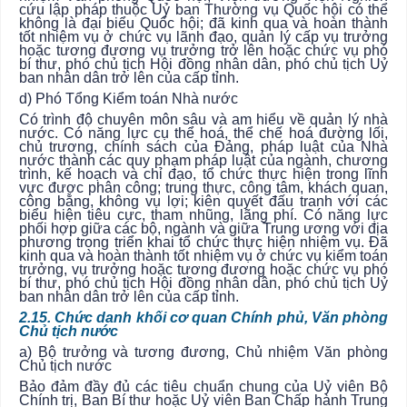
cứu lập pháp thuộc Uỷ ban Thường vụ Quốc hội có thể
không là đại biểu Quốc hội; đã kinh qua và hoàn thành
tốt nhiệm vụ ở chức vụ lãnh đạo, quản lý cấp vụ trưởng
hoặc tương đương vụ trưởng trở lên hoặc chức vụ phó
bí thư, phó chủ tịch Hội đồng nhân dân, phó chủ tịch Uỷ
ban nhân dân trở lên của cấp tỉnh.
d) Phó Tổng Kiểm toán Nhà nước
Có trình độ chuyên môn sâu và am hiểu về quản lý nhà
nước. Có năng lực cụ thể hoá, thể chế hoá đường lối,
chủ trương, chính sách của Đảng, pháp luật của Nhà
nước thành các quy phạm pháp luật của ngành, chương
trình, kế hoạch và chỉ đạo, tổ chức thực hiện trong lĩnh
vực được phân công; trung thực, công tâm, khách quan,
công bằng, không vụ lợi; kiên quyết đấu tranh với các
biểu hiện tiêu cực, tham nhũng, lãng phí. Có năng lực
phối hợp giữa các bộ, ngành và giữa Trung ương với địa
phương trong triển khai tổ chức thực hiện nhiệm vụ. Đã
kinh qua và hoàn thành tốt nhiệm vụ ở chức vụ kiểm toán
trưởng, vụ trưởng hoặc tương đương hoặc chức vụ phó
bí thư, phó chủ tịch Hội đồng nhân dân, phó chủ tịch Uỷ
ban nhân dân trở lên của cấp tỉnh.
2.15. Chức danh khối cơ quan Chính phủ, Văn phòng
Chủ tịch nước
a)
Bộ trưởng và tương đương, Chủ nhiệm Văn phòng
Chủ tịch nước
Bảo đảm đầy đủ các tiêu chuẩn chung của Uỷ viên Bộ
Chính trị, Ban Bí thư hoặc Uỷ viên Ban Chấp hành Trung