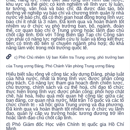
khu vực và thế giới; có kinh nghiệm về lĩnh vực lý luận,
tư tưởng, văn hoá và báo chí; đã được đào tạo, bồi
dưỡng về nghiệp vụ báo chí và chương trình quản lý nhà
nước về báo chí, đã có thời gian hoạt động trong lĩnh vực
báo chí ít nhất là 3 năm. Đã kinh qua và hoàn thành tốt
nhiệm vụ ở chức vụ phó trưởng ban, bộ, ngành, đoàn
thể, cơ quan báo chí ở Trung ương hoặc lãnh đạo chủ
chốt cấp tỉnh. Đối với Tổng Biên tập Tạp chí Cộng sản
còn phải có năng lực nghiên cứu lý luận và tổng kết thực
tiễn; có trình độ tiến sĩ chuyên ngành phù hợp; đủ khả
năng làm việc trong môi trường quốc tế.
c) Phó Chủ nhiệm Uỷ ban Kiểm tra Trung ương, phó trưởng ban
của Trung ương Đảng, Phó Chánh Văn phòng Trung ương Đảng
Hiểu biết sâu rộng về công tác xây dựng Đảng, pháp luật
của Nhà nước, nhất là trong lĩnh vực được phân công
phụ trách. Có năng lực tham gia hoạch định chiến lược,
chủ trương, chính sách và cụ thể hoá, chỉ đạo tổ chức
thực hiện trong lĩnh vực được phân công; phối hợp chặt
chẽ, hài hoà, hiệu quả mối quan hệ công tác giữa các
ban đảng, cơ quan nhà nước, Mặt trận Tổ quốc và các tổ
chức chính trị - xã hội; giữa Trung ương và địa phương.
Đã kinh qua và hoàn thành tốt nhiệm vụ ở chức vụ lãnh
đạo, quản lý cấp vụ trưởng hoặc tương đương trở lên
hoặc lãnh đạo chủ chốt cấp tỉnh.
d) Phó Giám đốc Học viện Chính trị quốc gia Hồ Chí
Minh