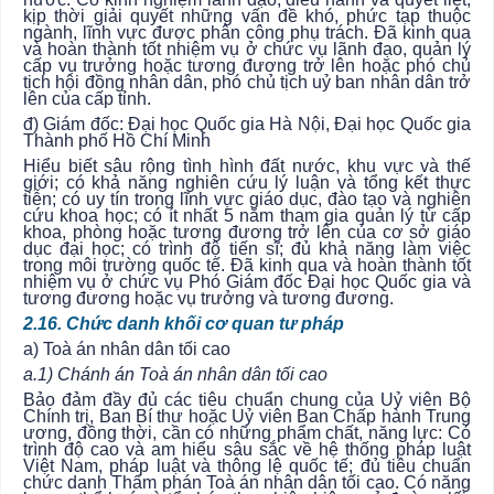
kịp thời giải quyết những vấn đề khó, phức tạp thuộc
ngành, lĩnh vực được phân công phụ trách. Đã kinh qua
và hoàn thành tốt nhiệm vụ ở chức vụ lãnh đạo, quản lý
cấp vụ trưởng hoặc tương đương trở lên hoặc phó chủ
tịch hội đồng nhân dân, phó chủ tịch uỷ ban nhân dân trở
lên của cấp tỉnh.
đ) Giám đốc: Đại học Quốc gia Hà Nội, Đại học Quốc gia
Thành phố Hồ Chí Minh
Hiểu biết sâu rộng tình hình đất nước, khu vực và thế
giới; có khả năng nghiên cứu lý luận và tổng kết thực
tiễn; có uy tín trong lĩnh vực giáo dục, đào tạo và nghiên
cứu khoa học; có ít nhất 5 năm tham gia quản lý từ cấp
khoa, phòng hoặc tương đương trở lên của cơ sở giáo
dục đại học; có trình độ tiến sĩ; đủ khả năng làm việc
trong môi trường quốc tế. Đã kinh qua và hoàn thành tốt
nhiệm vụ ở chức vụ Phó Giám đốc Đại học Quốc gia và
tương đương hoặc vụ trưởng và tương đương.
2.16. Chức danh khối cơ quan tư pháp
a) Toà án nhân dân tối cao
a.1) Chánh án Toà án nhân dân tối cao
Bảo đảm đầy đủ các tiêu chuẩn chung của Uỷ viên Bộ
Chính trị, Ban Bí thư hoặc Uỷ viên Ban Chấp hành Trung
ương, đồng thời, cần có những phẩm chất, năng lực: Có
trình độ cao và am hiểu sâu sắc về hệ thống pháp luật
Việt Nam, pháp luật và thông lệ quốc tế; đủ tiêu chuẩn
chức danh Thẩm phán Toà án nhân dân tối cao. Có năng