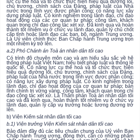
lực cụ thể hoá và tổ chức thực hiện hiệu quả đường lối,
chủ trương, chính sách của Đảng, pháp luật của Nhà
nước trong lĩnh vực được phân công; có năng lực xây
dựng pháp luật. Có kinh nghiệm trong lãnh đạo, chỉ đạo
hoạt động của các cơ quan tư pháp; công tâm, khách
quan trong chỉ đạo công tác xét xử. Đã kinh qua và hoàn
thành tốt nhiệm vụ ở chức vụ lãnh đạo, quản lý chủ chốt
cấp tỉnh hoặc lãnh đạo các ban, bộ, ngành Trung ương.
Là Uỷ viên chính thức Ban Chấp hành Trung ương trọn
một nhiệm kỳ trở lên.
a.2) Phó Chánh án Toà án nhân dân tối cao
Có trình độ chuyên môn cao và am hiểu sâu sắc về hệ
thống pháp luật Việt Nam; hiểu biết pháp luật và thông lệ
quốc tế. Có năng lực cụ thể hoá và tổ chức thực hiện
hiệu quả đường lối, chủ trương, chính sách của Đảng,
pháp luật của Nhà nước trong lĩnh vực được phân công;
có năng lực xây dựng pháp luật. Có kinh nghiệm trong
lãnh đạo, chỉ đạo hoạt động của cơ quan tư pháp; bản
lĩnh chính trị vững vàng, công tâm, khách quan trong chỉ
đạo công tác xét xử. Là Thẩm phán Toà án nhân dân tối
cao và đã kinh qua, hoàn thành tốt nhiệm vụ ở chức vụ
lãnh đạo, quản lý cấp vụ trưởng hoặc tương đương trở
lên.
b) Viện Kiểm sát nhân dân tối cao
b.1) Viện trưởng Viện Kiểm sát nhân dân tối cao
Bảo đảm đầy đủ các tiêu chuẩn chung của Uỷ viên Ban
Chấp hành Trung ương, đồng thời, cần có những phẩm