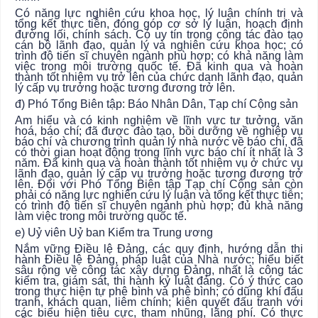
Có năng lực nghiên cứu khoa học, lý luận chính trị và
tổng kết thực tiễn, đóng góp cơ sở lý luận, hoạch định
đường lối, chính sách. Có uy tín trong công tác đào tạo
cán bộ lãnh đạo, quản lý và nghiên cứu khoa học; có
trình độ tiến sĩ chuyên ngành phù hợp; có khả năng làm
việc trong môi trường quốc tế. Đã kinh qua và hoàn
thành tốt nhiệm vụ trở lên của chức danh lãnh đạo, quản
lý cấp vụ trưởng hoặc tương đương trở lên.
đ) Phó Tổng Biên tập: Báo Nhân Dân, Tạp chí Cộng sản
Am hiểu và có kinh nghiệm về lĩnh vực tư tưởng, văn
hoá, báo chí; đã được đào tạo, bồi dưỡng về nghiệp vụ
báo chí và chương trình quản lý nhà nước về báo chí, đã
có thời gian hoạt động trong lĩnh vực báo chí ít nhất là 3
năm. Đã kinh qua và hoàn thành tốt nhiệm vụ ở chức vụ
lãnh đạo, quản lý cấp vụ trưởng hoặc tương đương trở
lên. Đối với Phó Tổng Biên tập Tạp chí Cộng sản còn
phải có năng lực nghiên cứu lý luận và tổng kết thực tiễn;
có trình độ tiến sĩ chuyên ngành phù hợp; đủ khả năng
làm việc trong môi trường quốc tế.
e) Uỷ viên Uỷ ban Kiểm tra Trung ương
Nắm vững Điều lệ Đảng, các quy định, hướng dẫn thi
hành Điều lệ Đảng, pháp luật của Nhà nước; hiểu biết
sâu rộng về công tác xây dựng Đảng, nhất là công tác
kiểm tra, giám sát, thi hành kỷ luật đảng. Có ý thức cao
trong thực hiện tự phê bình và phê bình; có dũng khí đấu
tranh, khách quan, liêm chính; kiên quyết đấu tranh với
các biểu hiện tiêu cực, tham nhũng, lãng phí. Có thực