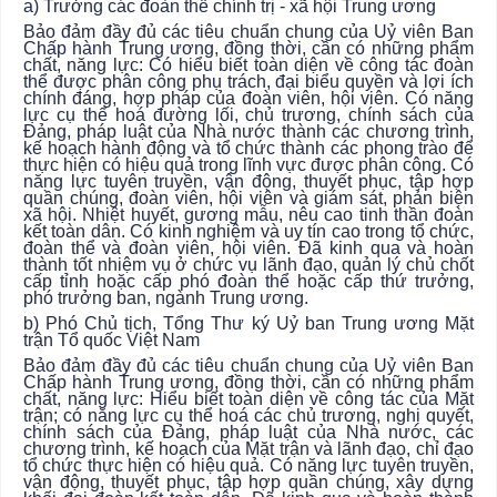
a) Trưởng các đoàn thể chính trị - xã hội Trung ương
Bảo đảm đầy đủ các tiêu chuẩn chung của Uỷ viên Ban
Chấp hành Trung ương, đồng thời, cần có những phẩm
chất, năng lực: Có hiểu biết toàn diện về công tác đoàn
thể được phân công phụ trách, đại biểu quyền và lợi ích
chính đáng, hợp pháp của đoàn viên, hội viên. Có năng
lực cụ thể hoá đường lối, chủ trương, chính sách của
Đảng, pháp luật của Nhà nước thành các chương trình,
kế hoạch hành động và tổ chức thành các phong trào để
thực hiện có hiệu quả trong lĩnh vực được phân công. Có
năng lực tuyên truyền, vận động, thuyết phục, tập hợp
quần chúng, đoàn viên, hội viên và giám sát, phản biện
xã hội. Nhiệt huyết, gương mẫu, nêu cao tinh thần đoàn
kết toàn dân. Có kinh nghiệm và uy tín cao trong tổ chức,
đoàn thể và đoàn viên, hội viên. Đã kinh qua và hoàn
thành tốt nhiệm vụ ở chức vụ lãnh đạo, quản lý chủ chốt
cấp tỉnh hoặc cấp phó đoàn thể hoặc cấp thứ trưởng,
phó trưởng ban, ngành Trung ương.
b) Phó Chủ tịch, Tổng Thư ký Uỷ ban Trung ương Mặt
trận Tổ quốc Việt Nam
Bảo đảm đầy đủ các tiêu chuẩn chung của Uỷ viên Ban
Chấp hành Trung ương, đồng thời, cần có những phẩm
chất, năng lực: Hiểu biết toàn diện về công tác của Mặt
trận; có năng lực cụ thể hoá các chủ trương, nghị quyết,
chính sách của Đảng, pháp luật của Nhà nước, các
chương trình, kế hoạch của Mặt trận và lãnh đạo, chỉ đạo
tổ chức thực hiện có hiệu quả. Có năng lực tuyên truyền,
vận động, thuyết phục, tập hợp quần chúng, xây dựng