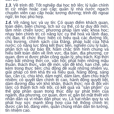
1.3.
Về trình độ: Tốt nghiệp đại học trở lên; lý luận chính
trị cử nhân hoặc cao cấp; quản lý nhà nước ngạch
chuyên viên cao cấp hoặc tương đương; trình độ ngoại
ngữ, tin học phù hợp.
1.4.
Về năng lực và uy tín: Có quan điểm khách quan,
toàn diện, biện chứng, lịch sử cụ thể, có tư duy đổi mới,
tầm nhìn chiến lược; phương pháp làm việc khoa học;
nhạy bén chính trị; có năng lực cụ thể hoá và lãnh đạo,
chỉ đạo, tổ chức thực hiện có hiệu quả các đường lối,
chủ trương, chính sách của Đảng, pháp luật của Nhà
nước; có năng lực tổng kết thực tiễn, nghiên cứu lý luận,
phân tích và dự báo tốt. Nắm chắc tình hình chung và
hiểu biết toàn diện về lĩnh vực, địa bàn, địa phương, cơ
quan, đơn vị được phân công quản lý, phụ trách. Kịp thời
nắm bắt những thời cơ, vận hội; phát hiện những mâu
thuẫn, thách thức, vấn đề mới, vấn đề khó, hạn chế, yếu
kém trong thực tiễn; chủ động đề xuất những nhiệm vụ,
giải pháp có tính khả thi và hiệu quả. Năng động, sáng
tạo, cần cù, chịu khó, dám nghĩ, dám làm, dám chịu trách
nhiệm; có quyết tâm chính trị cao, hành động quyết liệt,
dám đương đầu với khó khăn, thách thức; nói đi đôi với
làm; có thành tích nổi trội, có kết quả và "sản phẩm" cụ
thể góp phần quan trọng thúc đẩy sự phát triển của
ngành, địa phương, cơ quan, đơn vị; gắn bó mật thiết với
nhân dân và vì nhân dân phục vụ. Là hạt nhân quy tụ và
phát huy sức mạnh tổng hợp của hệ thống chính trị;
được cán bộ, đảng viên, quần chúng nhân dân tin tưởng,
tín nhiệm cao.