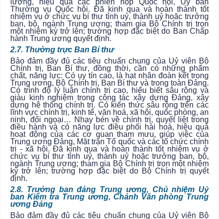
lượng, hiệu quả các phiên họp Quốc hội, Uỷ ban
Thường vụ Quốc hội. Đã kinh qua và hoàn thành tốt
nhiệm vụ ở chức vụ bí thư tỉnh uỷ, thành uỷ hoặc trưởng
ban, bộ, ngành Trung ương; tham gia Bộ Chính trị trọn
một nhiệm kỳ trở lên; trường hợp đặc biệt do Ban Chấp
hành Trung ương quyết định.
2.7. Thường trực Ban Bí thư
Bảo đảm đầy đủ các tiêu chuẩn chung của Uỷ viên Bộ
Chính trị, Ban Bí thư, đồng thời, cần có những phẩm
chất, năng lực: Có uy tín cao, là hạt nhân đoàn kết trong
Trung ương, Bộ Chính trị, Ban Bí thư và trong toàn Đảng.
Có trình độ lý luận chính trị cao, hiểu biết sâu rộng và
giàu kinh nghiệm trong công tác xây dựng Đảng, xây
dựng hệ thống chính trị. Có kiến thức sâu rộng trên các
lĩnh vực chính trị, kinh tế, văn hoá, xã hội, quốc phòng, an
ninh, đối ngoại… Nhạy bén về chính trị, quyết liệt trong
điều hành và có năng lực điều phối hài hoà, hiệu quả
hoạt động của các cơ quan tham mưu, giúp việc của
Trung ương Đảng, Mặt trận Tổ quốc và các tổ chức chính
trị - xã hội. Đã kinh qua và hoàn thành tốt nhiệm vụ ở
chức vụ bí thư tỉnh uỷ, thành uỷ hoặc trưởng ban, bộ,
ngành Trung ương; tham gia Bộ Chính trị trọn một nhiệm
kỳ trở lên; trường hợp đặc biệt do Bộ Chính trị quyết
định.
2.8. Trưởng ban đảng Trung ương, Chủ nhiệm Uỷ
ban Kiểm tra Trung ương, Chánh Văn phòng Trung
ương Đảng
Bảo đảm đầy đủ các tiêu chuẩn chung của Uỷ viên Bộ