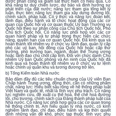
được phân công và giám sát thực hiện có hiệu quả. Có
khả năng tư duy chiến lược, dự báo và định hướng sự
phát triển của đất nước; năng lực tham gia tổng kết lý
luận, thực tiễn; năng lực tham gia xây dựng đường lối,
chính sách, pháp luật. Có ý thức và năng lực đoàn kết,
lãnh đạo, điều hành và tổ chức hoạt động của các cơ
quan của Quốc hội và cơ quan thuộc Uỷ ban Thường vụ
Quốc hội theo sự phân công của Chủ tịch Quốc hội, Phó
Chủ tịch Quốc hội. Có năng lực phối hợp với các cơ
quan hành pháp và tư pháp trong thực hiện các chức
năng, quyền hạn của cơ quan Quốc hội. Đã kinh qua và
hoàn thành tốt nhiệm vụ ở chức vụ lãnh đạo, quản lý cấp
phó các uỷ ban, hội đồng của Quốc hội hoặc cấp thứ
trưởng, phó trưởng ban, ngành, đoàn thể Trung ương
hoặc lãnh đạo chủ chốt cấp tỉnh. Đối với chức danh Chủ
nhiệm Uỷ ban Quốc phòng và An ninh của Quốc hội đã
kinh qua và hoàn thành tốt nhiệm vụ ở chức vụ tư lệnh
hoặc chính uỷ quân khu và tương đương trở lên.
b) Tổng Kiểm toán Nhà nước
Bảo đảm đầy đủ các tiêu chuẩn chung của Uỷ viên Ban
Chấp hành Trung ương, đồng thời, cần có những phẩm
chất, năng lực: Hiểu biết sâu rộng về hệ thống pháp luật
Việt Nam và quốc tế, nhất là lĩnh vực phụ trách. Có năng
lực nghiên cứu, đề xuất cụ thể hoá, thể chế hoá đường
lối, chủ trương, chính sách của Đảng thành pháp luật của
Nhà nước. Có năng lực phối hợp giữa các cơ quan trong
hệ thống chính trị. Am hiểu quản lý nhà nước, có kinh
nghiệm lãnh đạo, chỉ đạo, điều hành và kịp thời quyết
định những vấn đề khó, phức tạp thuộc lĩnh vực phụ