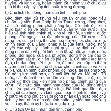
huyện) và kinh qua, hoàn thành tốt nhiệm vụ ở chức vụ
phó bí thư cấp uỷ cấp tỉnh hoặc tương đương.
b) Chủ tịch Hội đồng nhân dân tỉnh, thành phố
Bảo đảm đầy đủ khung tiêu chuẩn chung hoặc tiêu
chuẩn Uỷ viên Ban Chấp hành Trung ương, đồng thời,
cần có những phẩm chất, năng lực: Có trình độ, kiến
thức toàn diện về pháp luật và quản lý nhà nước; am
hiểu về tình hình chính trị, kinh tế, xã hội, an ninh, quốc
phòng, đối ngoại của địa phương, của đất nước. Có
năng lực cụ thể hoá, thể chế hoá đường lối, chủ trương,
chính sách của Đảng, pháp luật của Nhà nước, nghị
quyết của cấp uỷ thành nghị quyết, quy định của Hội
đồng nhân dân về phát triển kinh tế, xã hội, an ninh, quốc
phòng, đối ngoại của địa phương; đồng thời chỉ đạo tổ
chức giám sát thực hiện có hiệu quả. Có năng lực lãnh
đạo, chỉ đạo tổng kết thực tiễn, đề xuất với cấp có thẩm
quyền ban hành các thể chế, cơ chế, chính sách về kinh
tế, xã hội, an ninh, quốc phòng, đối ngoại tại địa phương.
Có năng lực phối hợp, giữ mối liên hệ với Mặt trận Tổ
quốc, các đoàn thể nhân dân và công dân; chỉ đạo giải
quyết kịp thời các kiến nghị hợp pháp, chính đáng của
cử tri. Tổ chức, điều hành hoạt động của Hội đồng nhân
dân hiệu quả và đúng pháp luật. Đã kinh qua lãnh đạo
chủ chốt cấp huyện và kinh qua, hoàn thành tốt nhiệm vụ
ở chức vụ phó chủ tịch Hội đồng nhân dân hoặc phó chủ
tịch Uỷ ban nhân dân cấp tỉnh hoặc uỷ viên ban thường
vụ tỉnh uỷ, thành uỷ hoặc tương đương.
c) Chủ tịch Uỷ ban nhân dân tỉnh, thành phố