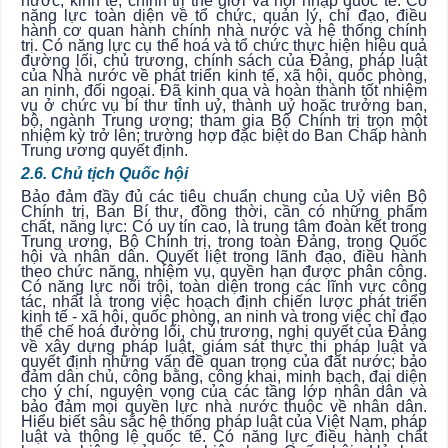
nước; kinh tế, chính trị thế giới và hội nhập quốc tế. Có
năng lực toàn diện về tổ chức, quản lý, chỉ đạo, điều
hành cơ quan hành chính nhà nước và hệ thống chính
trị. Có năng lực cụ thể hoá và tổ chức thực hiện hiệu quả
đường lối, chủ trương, chính sách của Đảng, pháp luật
của Nhà nước về phát triển kinh tế, xã hội, quốc phòng,
an ninh, đối ngoại. Đã kinh qua và hoàn thành tốt nhiệm
vụ ở chức vụ bí thư tỉnh uỷ, thành uỷ hoặc trưởng ban,
bộ, ngành Trung ương; tham gia Bộ Chính trị trọn một
nhiệm kỳ trở lên; trường hợp đặc biệt do Ban Chấp hành
Trung ương quyết định.
2.6. Chủ tịch Quốc hội
Bảo đảm đầy đủ các tiêu chuẩn chung của Uỷ viên Bộ
Chính trị, Ban Bí thư, đồng thời, cần có những phẩm
chất, năng lực: Có uy tín cao, là trung tâm đoàn kết trong
Trung ương, Bộ Chính trị, trong toàn Đảng, trong Quốc
hội và nhân dân. Quyết liệt trong lãnh đạo, điều hành
theo chức năng, nhiệm vụ, quyền hạn được phân công.
Có năng lực nổi trội, toàn diện trong các lĩnh vực công
tác, nhất là trong việc hoạch định chiến lược phát triển
kinh tế - xã hội, quốc phòng, an ninh và trong việc chỉ đạo
thể chế hoá đường lối, chủ trương, nghị quyết của Đảng
về xây dựng pháp luật, giám sát thực thi pháp luật và
quyết định những vấn đề quan trọng của đất nước; bảo
đảm dân chủ, công bằng, công khai, minh bạch, đại diện
cho ý chí, nguyện vọng của các tầng lớp nhân dân và
bảo đảm mọi quyền lực nhà nước thuộc về nhân dân.
Hiểu biết sâu sắc hệ thống pháp luật của Việt Nam, pháp
luật và thông lệ quốc tế. Có năng lực điều hành chất