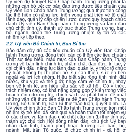
Uỷ viên dự khuyết Ban Chấp hành Trung ương phải là
những cán bộ trẻ; cơ bản đáp ứng được tiêu chuẩn của
Uỷ viên Ban Chấp hành Trung ương; qua thực tiễn công
tác thể hiện có năng lực, triển vọng phát triển về tố chất
lãnh đạo, quản lý cấp chiến lược; được quy hoạch chức
danh Uỷ viên Ban Chấp hành Trung ương và lãnh đạo
chủ chốt tỉnh uỷ, thành uỷ trực thuộc Trung ương, ban,
bộ, ngành, đoàn thể Trung ương nhiệm kỳ tới và các
nhiệm kỳ tiếp theo.
2.2. Uỷ viên Bộ Chính trị, Ban Bí thư
Bảo đảm đầy đủ các tiêu chuẩn của Uỷ viên Ban Chấp
hành Trung ương, đồng thời, cần có thêm các tiêu chuẩn:
Thật sự tiêu biểu, mẫu mực của Ban Chấp hành Trung
ương về bản lĩnh chính trị, phẩm chất đạo đức, trí tuệ, ý
chí chiến đấu, năng lực lãnh đạo, quản lý, ý thức tổ chức
kỷ luật; không bị chi phối bởi sự can thiệp, sức ép bên
ngoài và lợi ích nhóm. Hiểu biết sâu rộng tình hình đất
nước, khu vực và thế giới; nhạy cảm về chính trị, nhạy
bén về kinh tế, am hiểu sâu sắc về xã hội. Có ý thức,
trách nhiệm cao, có khả năng đóng góp ý kiến trong việc
hoạch định đường lối, chính sách và phát hiện, đề xuất
những vấn đề thực tiễn đặt ra để Ban Chấp hành Trung
ương, Bộ Chính trị, Ban Bí thư thảo luận, quyết định. Là
Uỷ viên chính thức Ban Chấp hành Trung ương trọn một
nhiệm kỳ trở lên; đã kinh qua và hoàn thành tốt nhiệm vụ
ở các chức vụ lãnh đạo chủ chốt cấp tỉnh (bí thư tỉnh uỷ,
thành uỷ; chủ tịch Hội đồng nhân dân, chủ tịch Uỷ ban
nhân dân tỉnh, thành phố) hoặc trưởng các ban, bộ,
ngành, Mặt trận Tổ quốc, tổ chức chính trị - xã hội ở