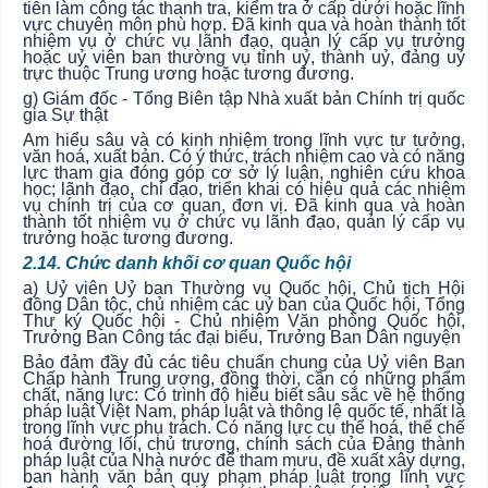
tiễn làm công tác thanh tra, kiểm tra ở cấp dưới hoặc lĩnh
vực chuyên môn phù hợp. Đã kinh qua và hoàn thành tốt
nhiệm vụ ở chức vụ lãnh đạo, quản lý cấp vụ trưởng
hoặc uỷ viên ban thường vụ tỉnh uỷ, thành uỷ, đảng uỷ
trực thuộc Trung ương hoặc tương đương.
g) Giám đốc - Tổng Biên tập Nhà xuất bản Chính trị quốc
gia Sự thật
Am hiểu sâu và có kinh nhiệm trong lĩnh vực tư tưởng,
văn hoá, xuất bản. Có ý thức, trách nhiệm cao và có năng
lực tham gia đóng góp cơ sở lý luận, nghiên cứu khoa
học; lãnh đạo, chỉ đạo, triển khai có hiệu quả các nhiệm
vụ chính trị của cơ quan, đơn vị. Đã kinh qua và hoàn
thành tốt nhiệm vụ ở chức vụ lãnh đạo, quản lý cấp vụ
trưởng hoặc tương đương.
2.14. Chức danh khối cơ quan Quốc hội
a) Uỷ viên Uỷ ban Thường vụ Quốc hội, Chủ tịch Hội
đồng Dân tộc, chủ nhiệm các uỷ ban của Quốc hội, Tổng
Thư ký Quốc hội - Chủ nhiệm Văn phòng Quốc hội,
Trưởng Ban Công tác đại biểu, Trưởng Ban Dân nguyện
Bảo đảm đầy đủ các tiêu chuẩn chung của Uỷ viên Ban
Chấp hành Trung ương, đồng thời, cần có những phẩm
chất, năng lực: Có trình độ hiểu biết sâu sắc về hệ thống
pháp luật Việt Nam, pháp luật và thông lệ quốc tế, nhất là
trong lĩnh vực phụ trách. Có năng lực cụ thể hoá, thể chế
hoá đường lối, chủ trương, chính sách của Đảng thành
pháp luật của Nhà nước để tham mưu, đề xuất xây dựng,
ban hành văn bản quy phạm pháp luật trong lĩnh vực