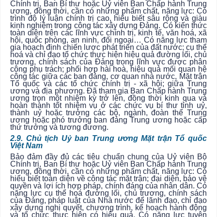
Chính trị, Ban Bí thư hoặc Uỷ viên Ban Chấp hành Trung
ương, đồng thời, cần có những phẩm chất, năng lực: Có
trình độ lý luận chính trị cao, hiểu biết sâu rộng và giàu
kinh nghiệm trong công tác xây dựng Đảng. Có kiến thức
toàn diện trên các lĩnh vực chính trị, kinh tế, văn hoá, xã
hội, quốc phòng, an ninh, đối ngoại… Có năng lực tham
gia hoạch định chiến lược phát triển của đất nước; cụ thể
hoá và chỉ đạo tổ chức thực hiện hiệu quả đường lối, chủ
trương, chính sách của Đảng trong lĩnh vực được phân
công phụ trách; phối hợp hài hoà, hiệu quả mối quan hệ
công tác giữa các ban đảng, cơ quan nhà nước, Mặt trận
Tổ quốc và các tổ chức chính trị - xã hội; giữa Trung
ương và địa phương. Đã tham gia Ban Chấp hành Trung
ương trọn một nhiệm kỳ trở lên, đồng thời kinh qua và
hoàn thành tốt nhiệm vụ ở các chức vụ bí thư tỉnh uỷ,
thành uỷ hoặc trưởng các bộ, ngành, đoàn thể Trung
ương hoặc phó trưởng ban đảng Trung ương hoặc cấp
thứ trưởng và tương đương.
2.9. Chủ tịch Uỷ ban Trung ương Mặt trận Tổ quốc
Việt Nam
Bảo đảm đầy đủ các tiêu chuẩn chung của Uỷ viên Bộ
Chính trị, Ban Bí thư hoặc Uỷ viên Ban Chấp hành Trung
ương, đồng thời, cần có những phẩm chất, năng lực: Có
hiểu biết toàn diện về công tác mặt trận; đại diện, bảo vệ
quyền và lợi ích hợp pháp, chính đáng của nhân dân. Có
năng lực cụ thể hoá đường lối, chủ trương, chính sách
của Đảng, pháp luật của Nhà nước để lãnh đạo, chỉ đạo
xây dựng nghị quyết, chương trình, kế hoạch hành động
và tổ chức thực hiện có hiệu quả. Có năng lực tuyên