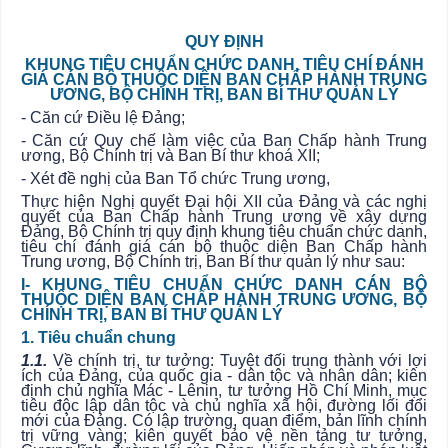
QUY ĐỊNH
KHUNG TIÊU CHUẨN CHỨC DANH, TIÊU CHÍ ĐÁNH
GIÁ CÁN BỘ THUỘC DIỆN BAN CHẤP HÀNH TRUNG
ƯƠNG, BỘ CHÍNH TRỊ, BAN BÍ THƯ QUẢN LÝ
- Căn cứ Điều lệ Đảng;
- Căn cứ Quy chế làm việc của Ban Chấp hành Trung
ương, Bộ Chính trị và Ban Bí thư khoá XII;
- Xét đề nghị của Ban Tổ chức Trung ương,
Thực hiện Nghị quyết Đại hội XII của Đảng và các nghị
quyết của Ban Chấp hành Trung ương về xây dựng
Đảng, Bộ Chính trị quy định khung tiêu chuẩn chức danh,
tiêu chí đánh giá cán bộ thuộc diện Ban Chấp hành
Trung ương, Bộ Chính trị, Ban Bí thư quản lý như sau:
I- KHUNG TIÊU CHUẨN CHỨC DANH CÁN BỘ
THUỘC DIỆN BAN CHẤP HÀNH TRUNG ƯƠNG, BỘ
CHÍNH TRỊ, BAN BÍ THƯ QUẢN LÝ
1. Tiêu chuẩn chung
1.1.
Về chính trị, tư tưởng: Tuyệt đối trung thành với lợi
ích của Đảng, của quốc gia - dân tộc và nhân dân; kiên
định chủ nghĩa Mác - Lênin, tư tưởng Hồ Chí Minh, mục
tiêu độc lập dân tộc và chủ nghĩa xã hội, đường lối đổi
mới của Đảng. Có lập trường, quan điểm, bản lĩnh chính
trị vững vàng; kiên quyết bảo vệ nền tảng tư tưởng,