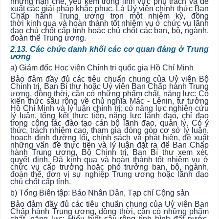
những hạn chế, yếu kém trong lĩnh vực phụ trách và đề
xuất các giải pháp khắc phục. Là Uỷ viên chính thức Ban
Chấp hành Trung ương trọn một nhiệm kỳ, đồng
thời
kinh qua và hoàn thành tốt nhiệm vụ ở chức vụ lãnh
đạo chủ chốt cấp tỉnh hoặc chủ chốt các ban, bộ, ngành,
đoàn thể Trung ương.
2.13. Các chức danh khối các cơ quan đảng ở Trung
ương
a) Giám đốc Học viện Chính trị quốc gia Hồ Chí Minh
Bảo đảm đầy đủ các tiêu chuẩn chung của Uỷ viên Bộ
Chính trị, Ban Bí thư hoặc Uỷ viên Ban Chấp hành Trung
ương, đồng thời, cần có những phẩm chất, năng lực: Có
kiến thức sâu rộng về chủ nghĩa Mác - Lênin, tư tưởng
Hồ Chí Minh và lý luận chính trị; có năng lực nghiên cứu
lý luận, tổng kết thực tiễn, năng lực lãnh đạo, chỉ đạo
trong công tác đào tạo cán bộ lãnh đạo, quản lý. Có ý
thức, trách nhiệm cao, tham gia đóng góp cơ sở lý luận,
hoạch định đường lối, chính sách và phát hiện, đề xuất
những vấn đề thực tiễn và lý luận đặt ra để Ban Chấp
hành Trung ương, Bộ Chính trị, Ban Bí thư xem xét,
quyết định. Đã kinh qua và hoàn thành tốt nhiệm vụ ở
chức vụ cấp trưởng hoặc phó trưởng ban, bộ, ngành,
đoàn thể, đơn vị sự nghiệp Trung ương hoặc lãnh đạo
chủ chốt cấp tỉnh.
b) Tổng Biên tập: Báo Nhân Dân, Tạp chí Cộng sản
Bảo đảm đầy đủ các tiêu chuẩn chung của Uỷ viên Ban
Chấp hành Trung ương, đồng thời, cần có những phẩm
chất, năng lực: Hiểu biết sâu rộng tình hình đất nước,