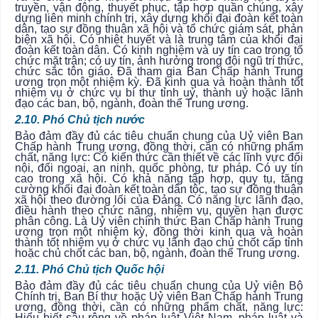
truyền, vận động, thuyết phục, tập hợp quần chúng, xây
dựng liên minh chính trị, xây dựng khối đại đoàn kết toàn
dân, tạo sự đồng thuận xã hội và tổ chức giám sát, phản
biện xã hội. Có nhiệt huyết và là trung tâm của khối đại
đoàn kết toàn dân. Có kinh nghiệm và uy tín cao trong tổ
chức mặt trận; có uy tín, ảnh hưởng trong đội ngũ trí thức,
chức sắc tôn giáo. Đã tham gia Ban Chấp hành Trung
ương trọn một nhiệm kỳ. Đã kinh qua và hoàn thành tốt
nhiệm vụ ở chức vụ bí thư tỉnh uỷ, thành uỷ hoặc lãnh
đạo các ban, bộ, ngành, đoàn thể Trung ương.
2.10. Phó Chủ tịch nước
Bảo đảm đầy đủ các tiêu chuẩn chung của Uỷ viên Ban
Chấp hành Trung ương, đồng thời, cần có những phẩm
chất, năng lực: Có kiến thức cần thiết về các lĩnh vực đối
nội, đối ngoại, an ninh, quốc phòng, tư pháp. Có uy tín
cao trong xã hội. Có khả năng tập hợp, quy tụ, tăng
cường khối đại đoàn kết toàn dân tộc, tạo sự đồng thuận
xã hội theo đường lối của Đảng. Có năng lực lãnh đạo,
điều hành theo chức năng, nhiệm vụ, quyền hạn được
phân công. Là Uỷ viên chính thức Ban Chấp hành Trung
ương trọn một nhiệm kỳ, đồng thời kinh qua và hoàn
thành tốt nhiệm vụ ở chức vụ lãnh đạo chủ chốt cấp tỉnh
hoặc chủ chốt các ban, bộ, ngành, đoàn thể Trung ương.
2.11. Phó Chủ tịch Quốc hội
Bảo đảm đầy đủ các tiêu chuẩn chung của Uỷ viên Bộ
Chính trị, Ban Bí thư hoặc Uỷ viên Ban Chấp hành Trung
ương, đồng thời, cần có những phẩm chất, năng lực:
Hiểu biết sâu rộng về pháp luật Việt Nam, pháp luật và