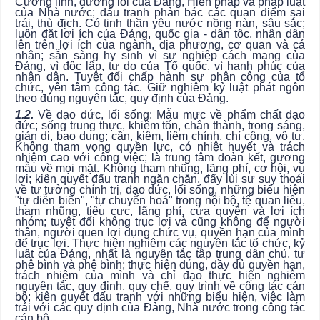
Cương lĩnh, đường lối của Đảng, Hiến pháp và pháp luật
của Nhà nước; đấu tranh phản bác các quan điểm sai
trái, thù địch. Có tinh thần yêu nước nồng nàn, sâu sắc;
luôn đặt lợi ích của Đảng, quốc gia - dân tộc, nhân dân
lên trên lợi ích của ngành, địa phương, cơ quan và cá
nhân; sẵn sàng hy sinh vì sự nghiệp cách mạng của
Đảng, vì độc lập, tự do của Tổ quốc, vì hạnh phúc của
nhân dân. Tuyệt đối chấp hành sự phân công của tổ
chức, yên tâm công tác. Giữ nghiêm kỷ luật phát ngôn
theo đúng nguyên tắc, quy định của Đảng.
1.2.
Về đạo đức, lối sống: Mẫu mực về phẩm chất đạo
đức; sống trung thực, khiêm tốn, chân thành, trong sáng,
giản dị, bao dung; cần, kiệm, liêm chính, chí công, vô tư.
Không tham vọng quyền lực, có nhiệt huyết và trách
nhiệm cao với công việc; là trung tâm đoàn kết, gương
mẫu về mọi mặt. Không tham nhũng, lãng phí, cơ hội, vụ
lợi; kiên quyết đấu tranh ngăn chặn, đẩy lùi sự suy thoái
về tư tưởng chính trị, đạo đức, lối sống, những biểu hiện
"tự diễn biến", "tự chuyển hoá" trong nội bộ, tệ quan liêu,
tham nhũng, tiêu cực, lãng phí, cửa quyền và lợi ích
nhóm; tuyệt đối không trục lợi và cũng không để người
thân, người quen lợi dụng chức vụ, quyền hạn của mình
để trục lợi. Thực hiện nghiêm các nguyên tắc tổ chức, kỷ
luật của Đảng, nhất là nguyên tắc tập trung dân chủ, tự
phê bình và phê bình; thực hiện đúng, đầy đủ quyền hạn,
trách nhiệm của mình và chỉ đạo thực hiện nghiêm
nguyên tắc, quy định, quy chế, quy trình về công tác cán
bộ; kiên quyết đấu tranh với những biểu hiện, việc làm
trái với các quy định của Đảng, Nhà nước trong công tác
cán bộ.