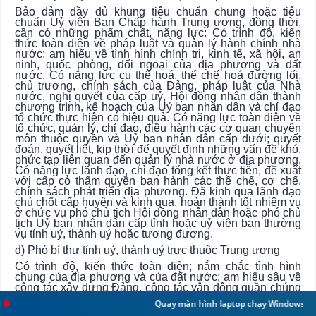
Bảo đảm đầy đủ khung tiêu chuẩn chung hoặc tiêu
chuẩn Uỷ viên Ban Chấp hành Trung ương, đồng thời,
cần có những phẩm chất, năng lực: Có trình độ, kiến
thức toàn diện về pháp luật và quản lý hành chính nhà
nước; am hiểu về tình hình chính trị, kinh tế, xã hội, an
ninh, quốc phòng, đối ngoại của địa phương và đất
nước. Có năng lực cụ thể hoá, thể chế hoá đường lối,
chủ trương, chính sách của Đảng, pháp luật của Nhà
nước, nghị quyết của cấp uỷ, Hội đồng nhân dân thành
chương trình, kế hoạch của Uỷ ban nhân dân và chỉ đạo
tổ chức thực hiện có hiệu quả. Có năng lực toàn diện về
tổ chức, quản lý, chỉ đạo, điều hành các cơ quan chuyên
môn thuộc quyền và Uỷ ban nhân dân cấp dưới; quyết
đoán, quyết liệt, kịp thời để quyết định những vấn đề khó,
phức tạp liên quan đến quản lý nhà nước ở địa phương.
Có năng lực lãnh đạo, chỉ đạo tổng kết thực tiễn, đề xuất
với cấp có thẩm quyền ban hành các thể chế, cơ chế,
chính sách phát triển địa phương. Đã kinh qua lãnh đạo
chủ chốt cấp huyện và kinh qua, hoàn thành tốt nhiệm vụ
ở chức vụ phó chủ tịch Hội đồng nhân dân hoặc phó chủ
tịch Uỷ ban nhân dân cấp tỉnh hoặc uỷ viên ban thường
vụ tỉnh uỷ, thành uỷ hoặc tương đương.
d) Phó bí thư tỉnh uỷ, thành uỷ trực thuộc Trung ương
Có trình độ, kiến thức toàn diện; nắm chắc tình hình
chung của địa phương và của đất nước; am hiểu sâu về
công tác xây dựng Đảng, công tác vận động quần chúng
và hoạt động của hệ thống chính trị. Có uy tín trong đảng
Quay màn hình laptop chạy Windows 11
Ch
bộ, khả năng quy tụ và tập hợp sự đoàn kết. Có năng lực