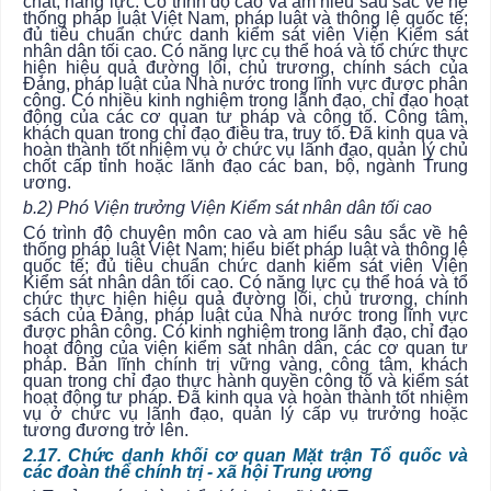
chất, năng lực: Có trình độ cao và am hiểu sâu sắc về hệ
thống pháp luật Việt Nam, pháp luật và thông lệ quốc tế;
đủ tiêu chuẩn chức danh kiểm sát viên Viện Kiểm sát
nhân dân tối cao. Có năng lực cụ thể hoá và tổ chức thực
hiện hiệu quả đường lối, chủ trương, chính sách của
Đảng, pháp luật của Nhà nước trong lĩnh vực được phân
công. Có nhiều kinh nghiệm trong lãnh đạo, chỉ đạo hoạt
động của các cơ quan tư pháp và công tố. Công tâm,
khách quan trong chỉ đạo điều tra, truy tố. Đã kinh qua và
hoàn thành tốt nhiệm vụ ở chức vụ lãnh đạo, quản lý chủ
chốt cấp tỉnh hoặc lãnh đạo các ban, bộ, ngành Trung
ương.
b.2) Phó Viện trưởng Viện Kiểm sát nhân dân tối cao
Có trình độ chuyên môn cao và am hiểu sâu sắc về hệ
thống pháp luật Việt Nam; hiểu biết pháp luật và thông lệ
quốc tế; đủ tiêu chuẩn chức danh kiểm sát viên Viện
Kiểm sát nhân dân tối cao. Có năng lực cụ thể hoá và tổ
chức thực hiện hiệu quả đường lối, chủ trương, chính
sách của Đảng, pháp luật của Nhà nước trong lĩnh vực
được phân công. Có kinh nghiệm trong lãnh đạo, chỉ đạo
hoạt động của viện kiểm sát nhân dân, các cơ quan tư
pháp. Bản lĩnh chính trị vững vàng, công tâm, khách
quan trong chỉ đạo thực hành quyền công tố và kiểm sát
hoạt động tư pháp. Đã kinh qua và hoàn thành tốt nhiệm
vụ ở chức vụ lãnh đạo, quản lý cấp vụ trưởng hoặc
tương đương trở lên.
2.17. Chức danh khối cơ quan Mặt trận Tổ quốc và
các đoàn thể chính trị - xã hội Trung ương