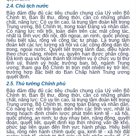
2.4. Chủ tịch nước
Bảo đảm đầy đủ các tiêu chuẩn chung của Uỷ viên Bộ
Chính trị, Ban Bí thư, đồng thời, cần có những phẩm
chất, năng lực: Có uy tín cao, là trung tâm đoàn kết trong
Trung ương, Bộ Chính trị, trong toàn Đảng và nhân dân.
Có năng lực nổi trội, toàn diện trên các mặt công tác,
nhất là lĩnh vực đối nội, đối ngoại, an ninh, quốc phòng;
hiểu biết sâu, rộng về công tác tư pháp. Là trung tâm
đoàn kết các lực lượng xã hội và các cộng đồng dân tộc
trong, ngoài nước. Quyết liệt trong lãnh đạo, điều hành
theo chức năng, nhiệm vụ, quyền hạn được phân công.
Đã kinh qua và hoàn thành tốt nhiệm vụ ở chức vụ bí thư
tỉnh uỷ, thành uỷ hoặc trưởng ban, bộ, ngành Trung
ương; tham gia Bộ Chính trị trọn một nhiệm kỳ trở lên;
trường hợp đặc biệt do Ban Chấp hành Trung ương
quyết định.
2.5. Thủ tướng Chính phủ
Bảo đảm đầy đủ các tiêu chuẩn chung của Uỷ viên Bộ
Chính trị, Ban Bí thư, đồng thời, cần có những phẩm
chất, năng lực: Có uy tín cao, là trung tâm đoàn kết trong
Trung ương, Bộ Chính trị, trong toàn Đảng và nhân dân.
Có năng lực nổi trội toàn diện trên các lĩnh vực, nhất là
trong hoạch định chiến lược phát triển kinh tế - xã hội,
quốc phòng, an ninh; tư duy nhạy bén, năng động, quyết
đoán, quyết liệt, quyết định kịp thời những vấn đề khó,
phức tạp liên quan đến lĩnh vực hành pháp. Hiểu biết
sâu, rộng nền hành chính quốc gia, kinh tế - xã hội đất