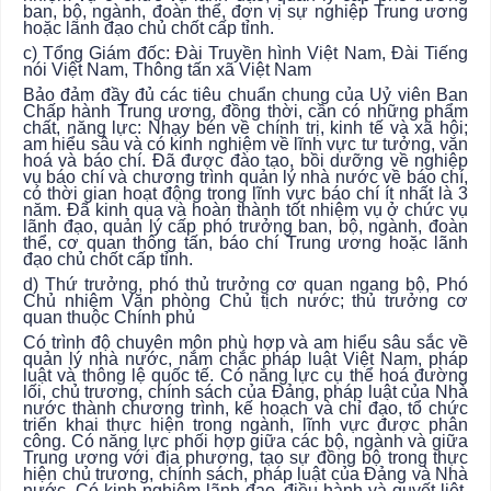
ban, bộ, ngành, đoàn thể, đơn vị sự nghiệp Trung ương
hoặc lãnh đạo chủ chốt cấp tỉnh.
c) Tổng Giám đốc: Đài Truyền hình Việt Nam, Đài Tiếng
nói Việt Nam, Thông tấn xã Việt Nam
Bảo đảm đầy đủ các tiêu chuẩn chung của Uỷ viên Ban
Chấp hành Trung ương, đồng thời, cần có những phẩm
chất, năng lực: Nhạy bén về chính trị, kinh tế và xã hội;
am hiểu sâu và có kinh nghiệm về lĩnh vực tư tưởng, văn
hoá và báo chí. Đã được đào tạo, bồi dưỡng về nghiệp
vụ báo chí và chương trình quản lý nhà nước về báo chí,
có thời gian hoạt động trong lĩnh vực báo chí ít nhất là 3
năm. Đã kinh qua và hoàn thành tốt nhiệm vụ ở chức vụ
lãnh đạo, quản lý cấp phó trưởng ban, bộ, ngành, đoàn
thể, cơ quan thông tấn, báo chí Trung ương hoặc lãnh
đạo chủ chốt cấp tỉnh.
d) Thứ trưởng, phó thủ trưởng cơ quan ngang bộ, Phó
Chủ nhiệm Văn phòng Chủ tịch nước; thủ trưởng cơ
quan thuộc Chính phủ
Có trình độ chuyên môn phù hợp và am hiểu sâu sắc về
quản lý nhà nước, nắm chắc pháp luật Việt Nam, pháp
luật và thông lệ quốc tế. Có năng lực cụ thể hoá đường
lối, chủ trương, chính sách của Đảng, pháp luật của Nhà
nước thành chương trình, kế hoạch và chỉ đạo, tổ chức
triển khai thực hiện trong ngành, lĩnh vực được phân
công. Có năng lực phối hợp giữa các bộ, ngành và giữa
Trung ương với địa phương, tạo sự đồng bộ trong thực
hiện chủ trương, chính sách, pháp luật của Đảng và Nhà
nước. Có kinh nghiệm lãnh đạo, điều hành và quyết liệt,