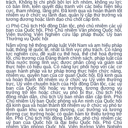
trách. Không bị chi phối bởi lợi ích nhóm, không vụ lợi;
có bản lĩnh, kiên quyết đấu tranh với các biểu hiện tiêu
cực, tham nhũng, lãng phí. Đã kinh qua và hoàn thành tốt
nhiệm vụ ở chức vụ lãnh đạo, quản lý cấp thứ trưởng và
tương đương hoặc lãnh đạo chủ chốt cấp tỉnh.
c) Phó Chủ tịch Hội đồng Dân tộc, phó chủ nhiệm các uỷ
ban của Quốc hội, Phó Chủ nhiệm Văn phòng Quốc hội,
Viện trưởng Viện Nghiên cứu lập pháp thuộc Uỷ ban
Thường vụ Quốc hội
Nắm vững hệ thống pháp luật Việt Nam và am hiểu pháp
luật, thông lệ quốc tế, nhất là lĩnh vực phụ trách. Có năng
lực nghiên cứu, đề xuất cụ thể hoá, thể chế hoá đường
lối, chủ trương của Đảng thành chính sách, pháp luật của
Nhà nước trong lĩnh vực được phân công và giám sát
thực hiện có hiệu quả. Có năng lực phối hợp với các cơ
quan hành pháp và tư pháp trong thực hiện chức năng,
nhiệm vụ, quyền hạn của cơ quan Quốc hội. Đã kinh qua
và hoàn thành tốt nhiệm vụ ở chức vụ Uỷ viên thường
trực, Uỷ viên chuyên trách của Hội đồng Dân tộc, các uỷ
ban của Quốc hội hoặc vụ trưởng, tương đương vụ
trưởng trở lên hoặc chức vụ phó bí thư, chủ tịch Hội
đồng nhân dân, chủ tịch Uỷ ban nhân dân cấp tỉnh. Phó
Chủ nhiệm Uỷ ban Quốc phòng và An ninh của Quốc hội
đã kinh qua và hoàn thành tốt nhiệm vụ ở chức vụ phó tư
lệnh quân khu và tương đương, cục trưởng và tương
đương cục trưởng hoặc có quân hàm từ thiếu tướng trở
lên. Phó Chủ tịch Hội đồng Dân tộc, phó chủ nhiệm các
uỷ ban của Quốc hội là đại biểu Quốc hội. Phó Chủ
nhiệm Văn phòng Quốc hội, Viện trưởng Viện Nghiên