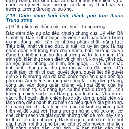
dựng Đảng. Đã kinh qua và hoàn thành tốt nhiệm vụ ở
chức vụ uỷ viên ban thường vụ đảng uỷ khối hoặc vụ
trưởng, tương đương vụ trưởng.
2.19. Chức danh khối tỉnh, thành phố trực thuộc
Trung ương
a) Bí thư tỉnh uỷ, thành uỷ trực thuộc Trung ương
Bảo đảm đầy đủ các tiêu chuẩn chung của Uỷ viên Bộ
Chính trị, Ban Bí thư hoặc Uỷ viên Ban Chấp hành Trung
ương, đồng thời, cần có những phẩm chất, năng lực:
Tiêu biểu nhất về đạo đức, trí tuệ, có uy tín cao, là hạt
nhân đoàn kết trong ban chấp hành, ban thường vụ và
đảng bộ, không cục bộ địa phương và lợi ích nhóm. Có
trình độ, kiến thức toàn diện về chính trị, kinh tế, văn hoá,
xã hội, quốc phòng, an ninh, đối ngoại, … và nắm chắc
tình hình chung của địa phương và của đất nước. Có
quyết tâm chính trị cao, quyết đoán, quyết liệt để quyết
định xử lý những vấn đề khó, phức tạp liên quan đến địa
phương. Am hiểu sâu rộng về công tác xây dựng Đảng,
công tác vận động quần chúng và hoạt động của hệ
thống chính trị. Có năng lực cụ thể hoá đường lối, chủ
trương, chính sách của Đảng, pháp luật của Nhà nước
vào việc hoạch định chiến lược xây dựng, phát triển và
lãnh đạo, điều hành thực hiện có hiệu quả ở địa phương.
Có năng lực chỉ đạo tổng kết, đúc rút kinh nghiệm, phát
hiện và đề xuất với Trung ương những chủ trương, cơ
chế, chính sách và giải quyết những vấn đề mới nảy sinh
từ thực tiễn địa phương. Đã kinh qua lãnh đạo chủ chốt
cấp huyện (bí thư, phó bí thư cấp uỷ cấp huyện, chủ tịch
Hội đồng nhân dân, chủ tịch Uỷ ban nhân dân cấp