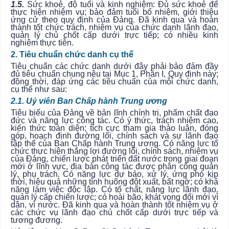
1.5.
Sức khoẻ, độ tuổi và kinh nghiệm: Đủ sức khoẻ để
thực hiện nhiệm vụ; bảo đảm tuổi bổ nhiệm, giới thiệu
ứng cử theo quy định của Đảng. Đã kinh qua và hoàn
thành tốt chức trách, nhiệm vụ của chức danh lãnh đạo,
quản lý chủ chốt cấp dưới trực tiếp; có nhiều kinh
nghiệm thực tiễn.
2. Tiêu chuẩn chức danh cụ thể
Tiêu chuẩn các chức danh dưới đây phải bảo đảm đầy
đủ tiêu chuẩn chung nêu tại Mục 1, Phần I, Quy định này;
đồng thời, đáp ứng các tiêu chuẩn của mỗi chức danh,
cụ thể như sau:
2.1. Uỷ viên Ban Chấp hành Trung ương
Tiêu biểu của Đảng về bản lĩnh chính trị, phẩm chất đạo
đức và năng lực công tác. Có ý thức, trách nhiệm cao,
kiến thức toàn diện; tích cực tham gia thảo luận, đóng
góp, hoạch định đường lối, chính sách và sự lãnh đạo
tập thể của Ban Chấp hành Trung ương. Có năng lực tổ
chức thực hiện thắng lợi đường lối, chính sách, nhiệm vụ
của Đảng, chiến lược phát triển đất nước trong giai đoạn
mới ở lĩnh vực, địa bàn công tác được phân công quản
lý, phụ trách. Có năng lực dự báo, xử lý, ứng phó kịp
thời, hiệu quả những tình huống đột xuất, bất ngờ; có khả
năng làm việc độc lập. Có tố chất, năng lực lãnh đạo,
quản lý cấp chiến lược; có hoài bão, khát vọng đổi mới vì
dân, vì nước. Đã kinh qua và hoàn thành tốt nhiệm vụ ở
các chức vụ lãnh đạo chủ chốt cấp dưới trực tiếp và
tương đương.