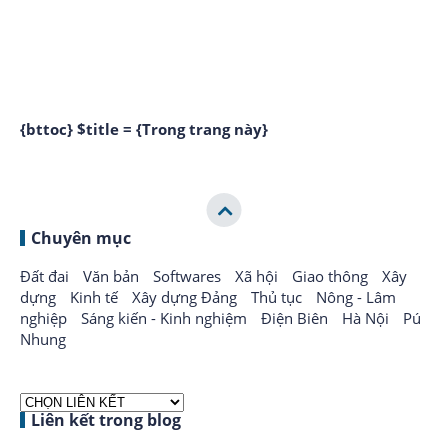
{bttoc} $title = {Trong trang này}
Chuyên mục
Đất đai
Văn bản
Softwares
Xã hội
Giao thông
Xây
dựng
Kinh tế
Xây dựng Đảng
Thủ tục
Nông - Lâm
nghiệp
Sáng kiến - Kinh nghiệm
Điện Biên
Hà Nội
Pú
Nhung
Liên kết trong blog