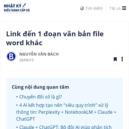
Tìm kiếm
Tất cả
Link đến 1 đoạn văn bản file
word khác
NGUYỄN VĂN BÁCH
28/06/15
Cùng nội dung quan tâm
Chuyển đổi số là gì?
4 AI kết hợp tạo nên “siêu quy trình” xử lý
thông tin: Perplexity + NotebookLM + Claude +
ChatGPT
Claude + ChatGPT: Bộ đôi AI giúp phân tích