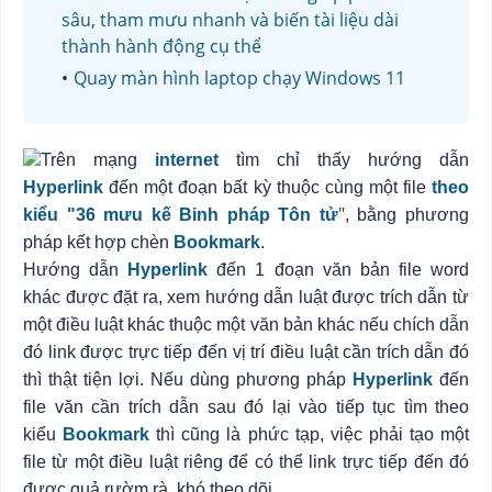
sâu, tham mưu nhanh và biến tài liệu dài
thành hành động cụ thể
Quay màn hình laptop chạy Windows 11
Trên mạng
internet
tìm chỉ thấy hướng dẫn
Hyperlink
đến một đoạn bất kỳ thuộc cùng một file
theo
"
kiểu "36 mưu kế Binh pháp Tôn tử
, bằng phương
pháp kết hợp chèn
Bookmark
.
Hướng dẫn
Hyperlink
đến 1 đoạn văn bản file word
khác được đặt ra
,
xem hướng dẫn luật được trích dẫn từ
một điều luật khác thuộc một văn bản khác nếu chích dẫn
đó link được trực tiếp đến vị trí điều luật cần trích dẫn đó
thì thật tiện lợi. Nếu dùng phương pháp
Hyperlink
đến
file văn cần trích dẫn sau đó lại vào tiếp tục tìm theo
kiểu
Bookmark
thì cũng là phức tạp, việc phải tạo một
file từ một điều luật riêng để có thể link trực tiếp đến đó
được quả rườm rà, khó theo dõi.