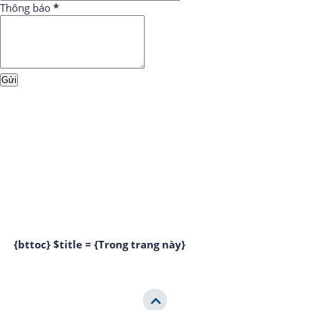
Thông báo
*
{bttoc} $title = {Trong trang này}