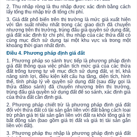
2. Thu nhập ròng là thu nhập được xác định bằng cách
lấy tổng thu nhập trừ đi tổng chi phí.
3. Giá đất phổ biến trên thị trường là mức giá xuất hiện
với tần suất nhiều nhất trong các giao dịch đã chuyển
nhượng trên thị trường, trúng đấu giá quyền sử dụng đất,
giá đất xác định từ chi phí, thu nhập của các thửa
đất
có
cùng mục đích sử dụng tại một khu vực và trong một
khoảng thời gian nhất định.
Điều 4. Phương pháp định giá đất
1. Phương pháp so sánh trực tiếp là phương pháp định
giá đất thông qua việc phân tích mức giá của các thửa
đất trống tương tự về mục đích sử dụng đất, vị trí, khả
năng sinh lợi, điều kiện kết cấu hạ tầng, diện tích, hình
thể, tính pháp lý về quyền sử dụng đất (sau đây gọi là
thửa
đất
so sánh) đã chuyển nhượng trên thị trường,
trúng đấu giá quyền
sử dụng
đất để so sánh, xác định giá
của thửa đất cần định giá.
2. Phương pháp chiết trừ là phương pháp định giá đất
đối với thửa đất có tài sản gắn liền với đất bằng cách loại
trừ phần giá trị tài sản gắn liền với đất ra khỏi tổng giá trị
bất động sản (bao gồm giá trị đất và giá trị tài sản gắn
liền với đất).
3. Phương pháp thu nhập là phương pháp định giá đất