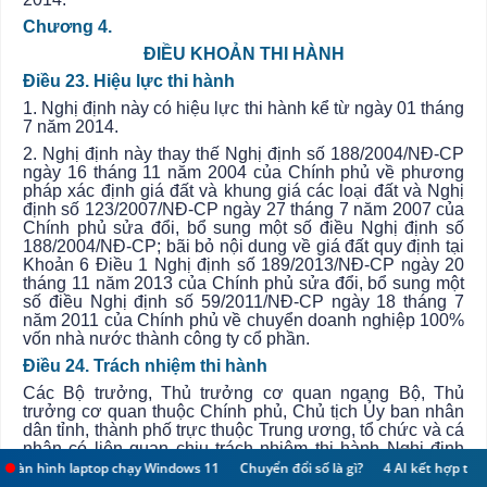
Chương 4.
ĐIỀU KHOẢN THI HÀNH
Điều 23. Hiệu lực thi hành
1. Nghị định này có hiệu lực thi hành kể từ ngày 01 tháng
7 năm 2014.
2. Nghị định này thay thế Nghị định số 188/2004/NĐ-CP
ngày 16 tháng 11
năm
2004 của Chính phủ về phương
pháp xác định giá đất và khung giá các loại đất và Nghị
định số 123/2007/NĐ-CP ngày 27 tháng 7 năm 2007 của
Chính phủ sửa đổi, bổ sung một số điều Nghị định số
188/2004/NĐ-CP; bãi bỏ nội dung về giá đất quy định tại
Khoản 6 Điều 1 Nghị định số 189/2013/NĐ-CP ngày 20
tháng 11 năm 2013 của Chính phủ sửa đổi, bổ sung một
số điều Nghị định số 59/2011/NĐ-CP ngày 18 tháng 7
năm 2011 của Chính phủ về chuyển doanh nghiệp 100%
vốn nhà nước thành công ty cổ phần.
Điều 24. Trách nhiệm thi hành
Các Bộ trưởng, Thủ trưởng cơ quan ngang Bộ, Thủ
trưởng cơ quan thuộc Chính phủ, Chủ tịch
Ủy ban
nhân
dân tỉnh, thành phố trực thuộc Trung ương, tổ chức và cá
nhân có liên quan chịu trách nhiệm thi hành Nghị định
này./.
hình laptop chạy Windows 11
Chuyển đổi số là gì?
4 AI kết hợp tạo nên “