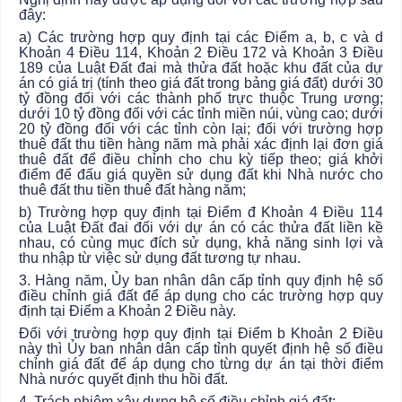
đây:
a) Các trường hợp quy định tại các Điểm a, b, c và d
Khoản 4 Điều 114, Khoản 2 Điều 172 và Khoản 3 Điều
189 của Luật Đất đai mà thửa đất hoặc khu đất của dự
án có giá trị (tính theo giá đất trong bảng giá đất) dưới 30
tỷ đồng đối với các thành phố trực thuộc Trung ương;
dưới 10 tỷ đồng đối với các tỉnh miền núi, vùng cao; dưới
20 tỷ đồng đối với các tỉnh còn lại; đối với trường hợp
thuê đất thu tiền hàng năm mà phải xác định lại đơn giá
thuê đất để điều chỉnh cho chu kỳ tiếp theo; giá khởi
điểm để đấu giá quyền sử dụng đất khi Nhà nước cho
thuê đất thu tiền thuê đất hàng năm;
b) Trường hợp quy định tại Điểm đ Khoản 4 Điều 114
của Luật Đất đai đối với dự án có các thửa đất liền kề
nhau, có cùng mục đích sử dụng, khả năng sinh lợi và
thu nhập từ việc sử dụng đất tương tự nhau.
3. Hàng năm,
Ủy ban
nhân dân cấp tỉnh quy định hệ số
điều chỉnh giá đất để áp dụng cho các trường hợp quy
định tại Điểm a Khoản 2 Điều này.
Đối với trường hợp quy định tại Điểm b Khoản 2 Điều
này thì
Ủy ban
nhân dân cấp tỉnh quyết định hệ số điều
chỉnh giá đất để áp dụng cho từng dự án tại thời điểm
Nhà nước quyết định thu hồi đất.
4. Trách nhiệm xây dựng hệ số điều chỉnh giá đất: