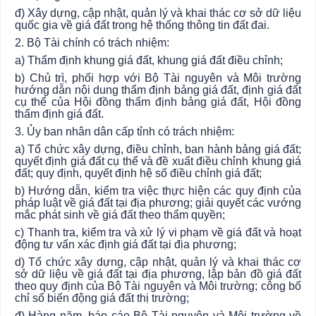
đ) Xây dựng, cập nhật, quản lý và khai thác cơ sở dữ liệu
quốc gia về giá đất trong hệ thống thông tin đất đai.
2. Bộ Tài chính có trách nhiệm:
a) Thẩm định khung giá đất, khung giá đất điều chỉnh;
b) Chủ trì, phối hợp với Bộ Tài nguyên và Môi trường
hướng dẫn nội dung thẩm định bảng giá đất, định giá đất
cụ thể của Hội đồng thẩm định bảng giá đất, Hội đồng
thẩm định giá đất.
3. Ủy ban
nhân dân cấp tỉnh có trách nhiệm:
a) Tổ chức xây dựng, điều chỉnh, ban hành bảng giá đất;
quyết định giá đất cụ thể và đề xuất điều chỉnh khung giá
đất; quy định, quyết định hệ số điều chỉnh giá đất;
b) Hướng dẫn, kiểm tra việc thực hiện các quy định của
pháp luật về giá đất tại địa phương; giải quyết các vướng
mắc phát sinh về giá đất theo thẩm quyền;
c) Thanh tra, kiểm tra và xử lý vi phạm về giá đất và hoạt
động tư vấn xác định giá đất tại địa phương;
d) Tổ chức xây dựng, cập nhật, quản lý và khai thác cơ
sở dữ liệu về giá đất tại địa phương, lập bản đồ giá đất
theo quy định của Bộ Tài nguyên và Môi trường; công bố
chỉ số biến động giá đất thị trường;
đ) Hàng năm, báo cáo Bộ Tài nguyên và Môi trường về