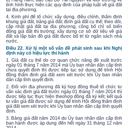
tình hình thực hiện các quy định của pháp luật về giá đất
tại địa phương.
4. Kinh phí để tổ chức xây dựng, điều chỉnh, thẩm định
khung giá đất, bảng giá đất; định giá đất cụ thể; theo dõi,
cập nhật giá đất tại địa phương, công bố chỉ số biến
động giá đất thị trường; xây dựng cơ sở dữ liệu về giá
đất và lập bản đồ giá đất được bố trí từ ngân sách nhà
nước.
Điều 22. Xử lý một số vấn đề phát sinh sau khi Nghị
định này có hiệu lực thi hành
1. Giá đất cụ thể do cơ quan chức năng đề xuất trước
ngày 01 tháng 7 năm 2014 mà
Ủy ban
nhân dân cấp tỉnh
chưa quyết định thì được tiếp tục sử dụng để trình Hội
đồng thẩm định giá đất xem xét trước khi
Ủy ban
nhân
dân cấp tỉnh quyết định.
2. Đối với địa phương đã ký hợp đồng thuê tổ chức tư
vấn xác định giá đất trước ngày 01 tháng 7 năm 2014 thì
được tiếp tục thực hiện theo
hợp đồng
đã ký kết; kết quả
tư vấn giá đất được sử dụng để trình Hội đồng thẩm định
giá đất xem xét trước khi
Ủy ban
nhân dân cấp tỉnh quyết
định.
3. Bảng giá đất năm 2014 do
Ủy ban
nhân dân cấp tỉnh
ban hành được áp dụng đến hết ngày 31 tháng 12 năm
2014.