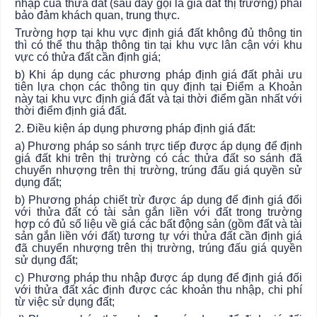
nhập của thửa đất (sau đây gọi là giá
đất
thị trường) phải
bảo đảm khách quan, trung thực.
Trường hợp tại khu vực định giá đất không đủ thông tin
thì có thể thu thập thông tin tại khu vực lân cận với khu
vực có thửa đất cần định giá;
b) Khi áp dụng các phương pháp định giá đất phải ưu
tiên lựa chọn các thông tin quy định tại Điểm a Khoản
này tại khu vực định giá đất và tại thời điểm gần nhất với
thời điểm định giá đất.
2. Điều kiện áp dụng phương pháp định giá đất:
a) Phương pháp so sánh trực tiếp được áp dụng để định
giá đất khi trên thị trường có các thửa đất so sánh đã
chuyển nhượng trên thị trường, trúng đấu giá quyền sử
dụng đất;
b) Phương pháp chiết trừ được áp dụng để định giá đối
với thửa đất có tài sản gắn liền với đất trong
trường
hợp
có đủ số liệu về giá các bất động sản (gồm đất và tài
sản gắn liền với đất) tương tự với thửa đất cần định giá
đã chuyển nhượng trên thị trường, trúng đấu giá quyền
sử dụng đất;
c) Phương pháp thu nhập được áp dụng để định giá đối
với thửa đất xác định được các khoản thu nhập, chi phí
từ việc sử dụng đất;