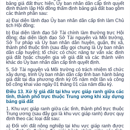
bảng giá đất thực hiện,
Ủy ban
nhân dân cấp tỉnh quyết
định thành lập Hội đồng thẩm định bảng giá đất bao gồm
các thành phần sau:
a) Đại diện lãnh đạo
Ủy ban
nhân dân cấp tỉnh làm Chủ
tịch Hội đồng;
b) Đại diện lãnh đạo Sở Tài chính làm thường trực Hội
đồng; đại diện lãnh đạo Sở Tài nguyên và Môi trường,
Sở Tư pháp và
Ủy ban
nhân dân huyện, quận, thị xã,
thành phố thuộc tỉnh (sau đây gọi chung là
Ủy ban
nhân
dân cấp huyện); tổ chức có chức năng tư vấn xác định
giá đất hoặc chuyên gia về giá đất và các thành viên
khác do
Ủy ban
nhân dân cấp tỉnh quyết định.
5. Sở Tài nguyên và Môi trường có trách nhiệm tổ chức
xây dựng, trình
Ủy ban
nhân dân cấp tỉnh ban hành bảng
giá đất tại địa phương định kỳ 05 năm một lần và công
bố công khai vào ngày 01 tháng 01 của năm đầu kỳ.
Điều 13. Xử lý giá đất tại khu vực giáp ranh giữa các
tỉnh, thành phố trực thuộc Trung ương khi xây dựng
bảng giá đất
1. Khu vực giáp ranh giữa các tỉnh, thành phố trực thuộc
Trung ương (sau đây gọi là khu vực giáp ranh) được quy
định theo các loại đất sau:
a) Đối với đất nông nghiệp tại khu vực giáp ranh được