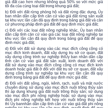
giá đất cao hơn nhưng không quá 50% so với mức giá
tối đa của cùng loại đất trong khung giá đất;
b) Đối với đất rừng phòng hộ và đất rừng đặc dụng,
Ủy
ban
nhân dân cấp tỉnh căn cứ vào giá đất rừng sản xuất
tại khu vực lân cận đã quy định trong bảng giá đất và căn
cứ phương pháp định giá đất để quy định mức giá đất;
c) Đối với các loại đất nông nghiệp khác,
Ủy ban
nhân
dân cấp tỉnh căn cứ vào giá các loại đất nông nghiệp tại
khu vực lân cận đã quy định trong bảng giá đất để quy
định mức giá đất;
d) Đối với đất sử dụng vào các mục đích công cộng có
mục đích kinh doanh, đất xây dựng trụ sở cơ quan, đất
xây dựng công trình sự nghiệp thì
Ủy ban
nhân dân cấp
tỉnh căn cứ vào giá đất sản xuất, kinh doanh đối với
đất
sử dụng
vào mục đích công cộng có mục đích kinh
doanh hoặc giá đất ở đối với đất trụ sở cơ quan, đất xây
dựng công trình sự nghiệp tại khu vực lân cận đã quy
định trong bảng giá đất để quy định mức giá đất;
đ) Đối
với
đất sông, ngòi, kênh, rạch, suối và mặt nước
chuyên dùng sử dụng vào mục đích nuôi trồng thủy sản
thì áp dụng khung giá đất nuôi trồng thủy sản; sử dụng
vào mục đích phi nông nghiệp hoặc sử dụng vào mục
đích phi nông nghiệp kết hợp với nuôi trồng thủy sản
thì
Ủy ban
nhân dân cấp tỉnh căn cứ vào giá đất phi nông
nghiệp tại khu vực lân cận quy định, quyết định để quy