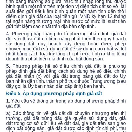
tính bằng thương số giữa mức thu nhập ròng thu được
bình quân một năm trên một đơn vị diện tích đất so với lãi
suất tiền gửi tiết kiệm bình quân một năm tính đến thời
điểm định giá đất của loại tiền gửi VNĐ kỳ hạn 12 tháng
tại ngân hàng thương mại nhà nước có mức lãi suất tiền
gửi tiết kiệm cao nhất trên địa bàn
cấp
tỉnh.
4. Phương pháp thặng dư là phương pháp định giá đất
đối với thửa đất có tiềm năng phát triển theo quy hoạch
sử dụng đất, quy hoạch xây dựng hoặc được phép
chuyển mục đích sử dụng đất để sử dụng cao nhất và tốt
nhất bằng cách loại trừ tổng chi phí ước tính ra khỏi tổng
doanh thu phát triển giả định của bất động sản.
5. Phương pháp hệ số điều chỉnh giá đất là phương
pháp định giá đất bằng cách sử dụng hệ số điều chỉnh
giá đất nhân (x) với giá đất trong bảng giá đất do
Ủy
ban
nhân dân tỉnh, thành phố trực thuộc Trung ương (sau
đây gọi là
Ủy ban
nhân dân cấp tỉnh) ban hành.
Điều 5. Áp dụng phương pháp định giá đất
1. Yêu cầu về thông tin trong áp dụng phương pháp định
giá đất:
a) Các thông tin về giá đất đã chuyển nhượng trên thị
trường, giá đất trúng đấu giá quyền sử dụng đất, giá
đất
trong
cơ sở dữ liệu về đất đai, giá đất trên sàn giao
dịch bất động sản, giá đất được xác định từ chi phí, thu