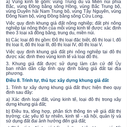
a) Vùng kinh tế gồm: vùng Trung du và Miền núi phía
Bắc, vùng Đồng bằng sông Hồng, vùng Bắc Trung bộ,
vùng Duyên hải Nam Trung bộ, vùng Tây Nguyên, vùng
Đông Nam bộ, vùng Đồng bằng sông Cửu Long.
Việc quy định khung giá đất nông nghiệp; đất phi nông
nghiệp tại nông thôn của mỗi vùng kinh tế được xác định
theo 3 loại xã đồng bằng, trung du, miền núi.
b) Các loại đô thị gồm: Đô thị loại đặc biệt, đô thị loại I, đô
thị loại II, đô thị loại III, đô thị loại IV, đô thị loại V.
Việc quy định khung giá đất phi nông nghiệp tại đô thị
được xác định theo vùng kinh tế và loại đô thị.
3. Khung giá đất được sử dụng làm căn cứ để
Ủy
ban
nhân dân cấp tỉnh quy định bảng giá đất tại địa
phương.
Điều 8. Trình tự, thủ tục xây dựng khung giá đất
1. Trình tự xây dựng khung giá đất thực hiện theo quy
định sau đây:
a) Xác định loại đất, vùng kinh tế, loại đô thị trong xây
dựng khung giá đất;
b) Điều tra, tổng hợp, phân tích thông tin về giá đất thị
trường; các yếu tố tự nhiên, kinh tế - xã hội, quản lý và
sử dụng đất đai ảnh hưởng đến giá đất;