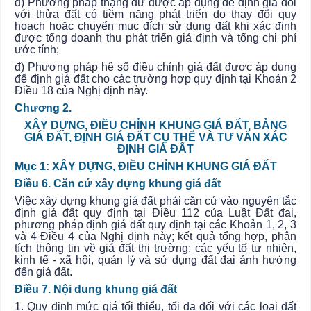
d) Phương pháp thặng dư được áp dụng để định giá đối
với thửa đất có tiềm năng phát triển do thay đổi quy
hoạch hoặc chuyển mục đích sử dụng đất khi xác định
được tổng doanh thu phát triển giả định và tổng chi phí
ước tính;
đ) Phương pháp hệ số điều chỉnh giá đất được áp dụng
để định giá đất cho các trường hợp quy định tại Khoản 2
Điều 18 của Nghị định này.
Chương 2.
XÂY DỰNG, ĐIỀU CHỈNH KHUNG GIÁ ĐẤT, BẢNG
GIÁ ĐẤT, ĐỊNH GIÁ ĐẤT CỤ THỂ VÀ TƯ VẤN XÁC
ĐỊNH GIÁ ĐẤT
Mục 1: XÂY DỰNG, ĐIỀU CHỈNH KHUNG GIÁ ĐẤT
Điều 6. Căn cứ xây dựng khung giá đất
Việc xây dựng khung giá đất phải căn cứ vào nguyên tắc
định giá đất
quy định
tại Điều 112 của Luật Đất đai,
phương pháp định giá đất quy định tại các Khoản 1, 2, 3
và 4 Điều 4 của Nghị định này;
kết quả
tổng hợp, phân
tích thông tin về giá đất thị trường; các yếu tố tự nhiên,
kinh tế - xã hội, quản lý và sử dụng đất đai ảnh hưởng
đến giá đất.
Điều 7. Nội dung khung giá đất
1. Quy định mức giá tối thiểu, tối đa đối với các loại đất