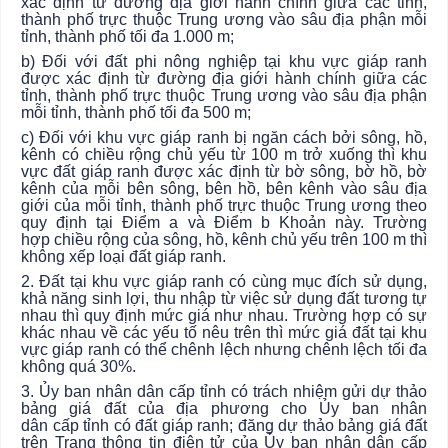
xác định từ đường địa giới hành chính giữa các tỉnh,
thành phố trực thuộc Trung ương vào sâu địa phận mỗi
tỉnh, thành phố tối đa 1.000 m;
b) Đối với đất phi nông nghiệp tại khu vực giáp ranh
được xác định từ đường địa giới hành chính giữa các
tỉnh, thành phố trực thuộc Trung ương vào sâu địa phận
mỗi tỉnh, thành phố tối đa 500 m;
c) Đối với khu vực giáp ranh bị ngăn cách bởi sông, hồ,
kênh có chiều rộng chủ yếu từ 100 m trở xuống thì khu
vực đất giáp ranh được xác định từ bờ sông, bờ hồ, bờ
kênh của mỗi bên sông, bên hồ, bên kênh vào sâu địa
giới của mỗi tỉnh, thành phố trực thuộc Trung ương theo
quy định tại Điểm a và Điểm b Khoản này.
Trường
hợp
chiều rộng của sông, hồ, kênh chủ yếu trên 100 m thì
không xếp loại đất giáp ranh.
2. Đất tại khu vực giáp ranh có cùng mục đích sử dụng,
khả năng sinh lợi, thu nhập từ việc sử dụng đất tương tự
nhau thì quy định mức giá như nhau.
Trường hợp
có sự
khác nhau về các yếu tố nêu trên thì mức giá đất tại khu
vực giáp ranh có thể chênh lệch nhưng chênh lệch tối đa
không quá 30%.
3. Ủy ban
nhân dân cấp tỉnh có trách nhiệm gửi dự thảo
bảng giá đất của địa phương cho
Ủy ban
nhân
dân
cấp
tỉnh có
đất
giáp ranh; đăng dự thảo bảng giá đất
trên Trang thông tin điện tử của
Ủy ban
nhân dân cấp