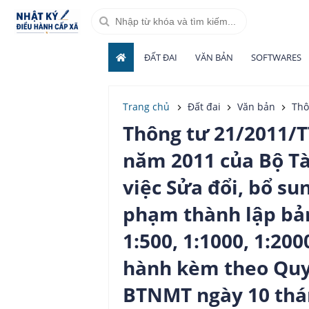
ĐẤT ĐAI
VĂN BẢN
SOFTWARES
Trang chủ
Đất đai
Văn bản
Thông tư 21/2011/TT-
Thông tư 21/2011/
năm 2011 của Bộ Tà
việc Sửa đổi, bổ su
phạm thành lập bản 
1:500, 1:1000, 1:200
hành kèm theo Quy
BTNMT ngày 10 thá