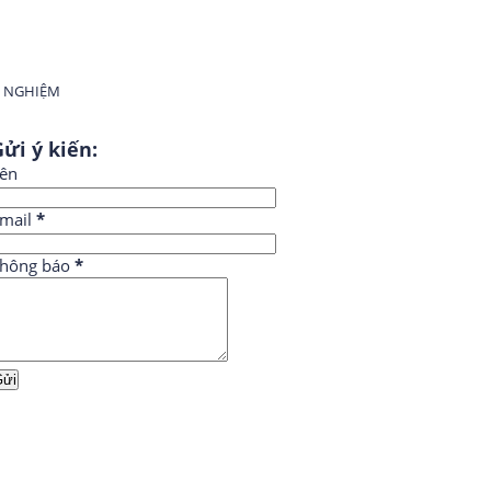
H NGHIỆM
ửi ý kiến:
ên
mail
*
hông báo
*