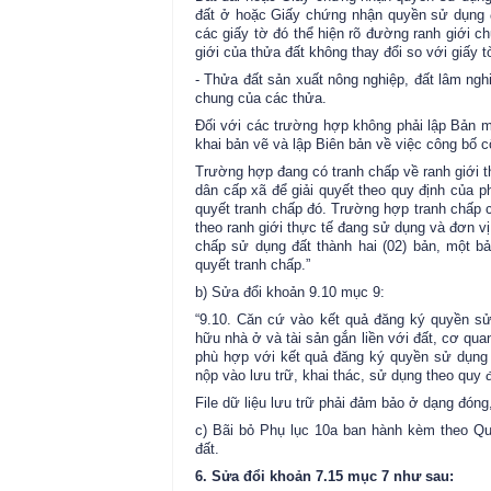
đất ở hoặc Giấy chứng nhận quyền sử dụng đ
các giấy tờ đó thể hiện rõ đường ranh giới c
giới của thửa đất không thay đổi so với giấy 
- Thửa đất sản xuất nông nghiệp, đất lâm nghi
chung của các thửa.
Đối với các trường hợp không phải lập Bản mô
khai bản vẽ và lập Biên bản về việc công bố 
Trường hợp đang có tranh chấp về ranh giới t
dân cấp xã để giải quyết theo quy định của ph
quyết tranh chấp đó. Trường hợp tranh chấp c
theo ranh giới thực tế đang sử dụng và đơn vị
chấp sử dụng đất thành hai (02) bản, một b
quyết tranh chấp.”
b) Sửa đổi khoản 9.10 mục 9:
“9.10. Căn cứ vào kết quả đăng ký quyền sử
hữu nhà ở và tài sản gắn liền với đất, cơ qua
phù hợp với kết quả đăng ký quyền sử dụng đ
nộp vào lưu trữ, khai thác, sử dụng theo qu
File dữ liệu lưu trữ phải đảm bảo ở dạng đón
c) Bãi bỏ Phụ lục 10a ban hành kèm theo Qu
đất.
6. Sửa đổi khoản 7.15 mục 7 như sau: