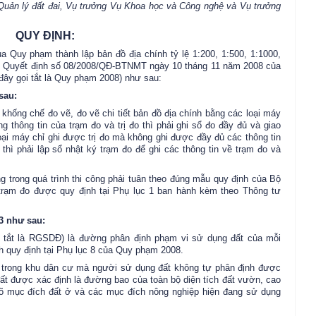
Quản lý đất đai, Vụ trưởng Vụ Khoa học và Công nghệ và Vụ trưởng
QUY ĐỊNH:
a Quy phạm thành lập bản đồ địa chính tỷ lệ 1:200, 1:500, 1:1000,
o Quyết định số 08/2008/QĐ-BTNMT ngày 10 tháng 11 năm 2008 của
đây gọi tắt là Quy phạm 2008) như sau:
sau:
i khống chế đo vẽ, đo vẽ chi tiết bản đồ địa chính bằng các loại máy
thông tin của trạm đo và trị đo thì phải ghi sổ đo đầy đủ và giao
ại máy chỉ ghi được trị đo mà không ghi được đầy đủ các thông tin
 thì phải lập sổ nhật ký trạm đo để ghi các thông tin về trạm đo và
 trong quá trình thi công phải tuân theo đúng mẫu quy định của Bộ
trạm đo được quy định tại Phụ lục 1 ban hành kèm theo Thông tư
3 như sau:
ết tắt là RGSDĐ) là đường phân định phạm vi sử dụng đất của mỗi
h quy định tại Phụ lục 8 của Quy phạm 2008.
 trong khu dân cư mà người sử dụng đất không tự phân định được
a đất được xác định là đường bao của toàn bộ diện tích đất vườn, cao
 rõ mục đích đất ở và các mục đích nông nghiệp hiện đang sử dụng