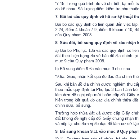
“7.15. Trong quá trình đo vẽ chi tiết, tại mỗi
đo kề nhau. Số lượng điểm kiểm tra phụ thuộ
7. Bãi bỏ các quy định về hồ sơ kỹ thuật th
Bãi bỏ các quy định có liên quan đến việc lập
2.24, điểm 4 khoản 7.9, điểm 9 khoản 7.10, đi
của Quy phạm 2008.
8. Sửa đổi, bổ sung quy định về xác nhận k
a) Bãi bỏ Phụ lục 13a và các quy định có liên
đất theo hiện trạng đo vẽ bản đồ địa chính t
mục 9 của Quy phạm 2008.
b) Bổ sung điểm 9.6a vào mục 9 như sau:
“9.6a. Giao, nhận kết quả đo đạc địa chính thử
Sau khi bản đồ địa chính được nghiệm thu cấp 
theo mẫu quy định tại Phụ lục 3 ban hành kè
làm đơn đề nghị cấp mới hoặc cấp đổi Giấy 
hiện trong kết quả đo đạc địa chính thửa đất
chỉnh sửa, bổ sung.
Trường hợp thửa đất đã được cấp Giấy chứ
đất không đề nghị cấp đổi Giấy chứng nhận th
và nộp lại cho đơn vị đo đạc để làm cơ sở lập
9. Bổ sung khoản 9.11 vào mục 9 Quy phạm