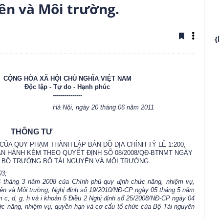
ên và Môi trường.
{
CỘNG HÒA XÃ HỘI CHỦ NGHĨA VIỆT NAM
Độc lập - Tự do - Hạnh phúc
---------------
Hà Nội, ngày 20 tháng 06 năm 2011
THÔNG TƯ
CỦA QUY PHẠM THÀNH LẬP BẢN ĐỒ ĐỊA CHÍNH TỶ LỆ 1:200,
000 BAN HÀNH KÈM THEO QUYẾT ĐỊNH SỐ 08/2008/QĐ-BTNMT NGÀY
ỦA BỘ TRƯỞNG BỘ TÀI NGUYÊN VÀ MÔI TRƯỜNG
03;
 tháng 3 năm 2008 của Chính phủ quy định chức năng, nhiệm vụ,
ên và Môi trường; Nghị định số 19/2010/NĐ-CP ngày 05 tháng 5 năm
 c, d, g, h và i khoản 5 Điều 2 Nghị định số 25/2008/NĐ-CP ngày 04
ức năng, nhiệm vụ, quyền hạn và cơ cấu tổ chức của Bộ Tài nguyên