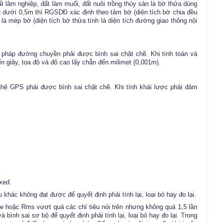
lâm nghiệp, đất làm muối, đất nuôi trồng thủy sản là bờ thửa dùng
 dưới 0,5m thì RGSDĐ xác định theo tâm bờ (diện tích bờ chia đều
là mép bờ (diện tích bờ thửa tính là diện tích đường giao thông nội
 pháp đường chuyền phải được bình sai chặt chẽ. Khi tính toán và
đến giây, tọa độ và độ cao lấy chẵn đến milimet (0,001m).
ghệ GPS phải được bình sai chặt chẽ. Khi tính khái lược phải đảm
ixed.
 khác không đạt được để quyết định phải tính lại, loại bỏ hay đo lại.
nce hoặc Rms vượt quá các chỉ tiêu nói trên nhưng không quá 1,5 lần
à bình sai sơ bộ để quyết định phải tính lại, loại bỏ hay đo lại. Trong