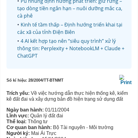
Pú nhung định hướng phát triển: giữ rừng –
tạo dòng tiền ngắn hạn – nuôi dưỡng mắc ca,
cà phê
Kinh tế tầm thấp – Định hướng triển khai tại
các xã của tỉnh Điện Biên
4 AI kết hợp tạo nên “siêu quy trình” xử lý
thông tin: Perplexity + NotebookLM + Claude +
ChatGPT
Số kí hiệu: 28/2004/TT-BTNMT
Trích yếu:
Về việc hướng dẫn thực hiện thống kê, kiểm
kê đất đai và xây dựng bản đồ hiện trạng sử dụng đất
Ngày ban hành:
01/11/2004
Lĩnh vực:
Quản lý đất đai
Thể loại:
Thông tư
Cơ quan ban hành:
Bộ Tài nguyên - Môi trường
Người ký:
Mai Ái Trực