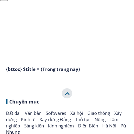
{bttoc} $title = {Trong trang này}
Chuyên mục
Đất đai
Văn bản
Softwares
Xã hội
Giao thông
Xây
dựng
Kinh tế
Xây dựng Đảng
Thủ tục
Nông - Lâm
nghiệp
Sáng kiến - Kinh nghiệm
Điện Biên
Hà Nội
Pú
Nhung