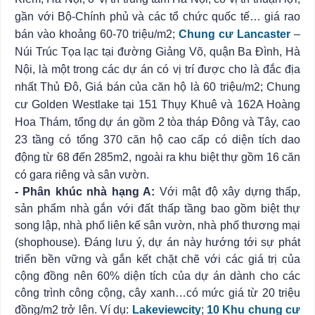
gần với Bộ-Chính phủ và các tổ chức quốc tế… giá rao
bán vào khoảng 60-70 triệu/m2;
Chung cư Lancaster
–
Núi Trúc Tọa lạc tại đường Giảng Võ, quận Ba Đình, Hà
Nội, là một trong các dự án có vị trí được cho là đắc địa
nhất Thủ Đô, Giá bán của căn hộ là 60 triệu/m2; Chung
cư Golden Westlake tại 151 Thụy Khuê và 162A Hoàng
Hoa Thám, tổng dự án gồm 2 tòa tháp Đông và Tây, cao
23 tầng có tổng 370 căn hộ cao cấp có diện tích dao
động từ 68 đến 285m2, ngoài ra khu biệt thự gồm 16 căn
có gara riêng và sân vườn.
- Phân khúc nhà hạng A:
Với mật độ xây dựng thấp,
sản phẩm nhà gắn với đất thấp tầng bao gồm biệt thự
song lập, nhà phố liên kế sân vườn, nhà phố thương mại
(shophouse). Đáng lưu ý, dự án này hướng tới sự phát
triển bền vững và gắn kết chặt chẽ với các giá trị của
cộng đồng nên 60% diện tích của dự án dành cho các
công trình công cộng, cây xanh…có mức giá từ 20 triệu
đồng/m2 trở lên. Ví dụ:
Lakeviewcity
;
10 Khu chung cư