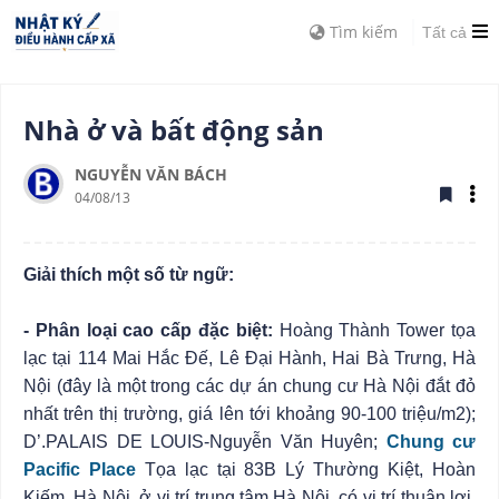
Tìm kiếm
Tất cả
Nhà ở và bất động sản
NGUYỄN VĂN BÁCH
04/08/13
Giải thích một số từ ngữ:
- Phân loại cao cấp đặc biệt:
Hoàng Thành Tower tọa
lạc tại 114 Mai Hắc Đế, Lê Đại Hành, Hai Bà Trưng, Hà
Nội (đây là một trong các dự án chung cư Hà Nội đắt đỏ
nhất trên thị trường, giá lên tới khoảng 90-100 triệu/m2);
D’.PALAIS DE LOUIS-Nguyễn Văn Huyên;
Chung cư
Pacific Place
Tọa lạc tại 83B Lý Thường Kiệt, Hoàn
Kiếm, Hà Nội, ở vị trí trung tâm Hà Nội, có vị trí thuận lợi,