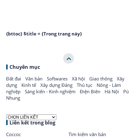
{bttoc} $title = {Trong trang này}
Chuyên mục
Đất đai
Văn bản
Softwares
Xã hội
Giao thông
Xây
dựng
Kinh tế
Xây dựng Đảng
Thủ tục
Nông - Lâm
nghiệp
Sáng kiến - Kinh nghiệm
Điện Biên
Hà Nội
Pú
Nhung
Liên kết trong blog
Coccoc
Tìm kiếm văn bản