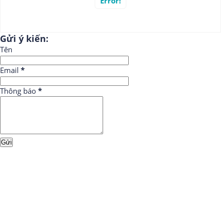
Error!
Gửi ý kiến:
Tên
Email
*
Thông báo
*